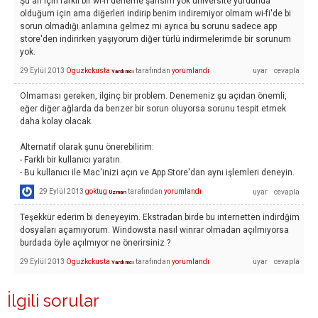
Şu an için farklı bir wi-fi deneme şansım yok üniversite yurdunda
olduğum için ama diğerleri indirip benim indiremiyor olmam wi-fi'de bi
sorun olmadığı anlamına gelmez mi ayrıca bu sorunu sadece app
store'den indirirken yaşıyorum diğer türlü indirmelerimde bir sorunum
yok.
29 Eylül 2013
Oguzkckusta
tarafından
yorumlandı
Yardımcı
Olmaması gereken, ilginç bir problem. Denemeniz şu açıdan önemli,
eğer diğer ağlarda da benzer bir sorun oluyorsa sorunu tespit etmek
daha kolay olacak.
Alternatif olarak şunu önerebilirim:
- Farklı bir kullanıcı yaratın.
- Bu kullanıcı ile Mac'inizi açın ve App Store'dan aynı işlemleri deneyin.
29 Eylül 2013
goktug
tarafından
yorumlandı
Uzman
Teşekkür ederim bi deneyeyim. Ekstradan birde bu internetten indirdğim
dosyaları açamıyorum. Windowsta nasıl winrar olmadan açılmıyorsa
burdada öyle açılmıyor ne önerirsiniz ?
29 Eylül 2013
Oguzkckusta
tarafından
yorumlandı
Yardımcı
İlgili sorular