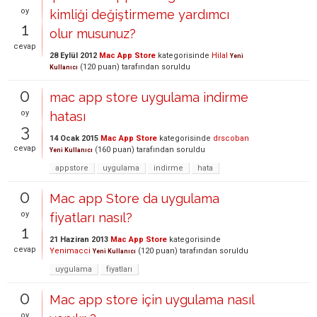
oy
kimliği değiştirmeme yardımcı
1
olur musunuz?
cevap
28 Eylül 2012
Mac App Store
kategorisinde
Hilal
Yeni
(
120
puan)
tarafından
soruldu
Kullanıcı
0
mac app store uygulama indirme
oy
hatası
3
14 Ocak 2015
Mac App Store
kategorisinde
drscoban
cevap
(
160
puan)
tarafından
soruldu
Yeni Kullanıcı
appstore
uygulama
indirme
hata
0
Mac app Store da uygulama
oy
fiyatları nasıl?
1
21 Haziran 2013
Mac App Store
kategorisinde
cevap
Yenimacci
(
120
puan)
tarafından
soruldu
Yeni Kullanıcı
uygulama
fiyatları
0
Mac app store için uygulama nasıl
oy