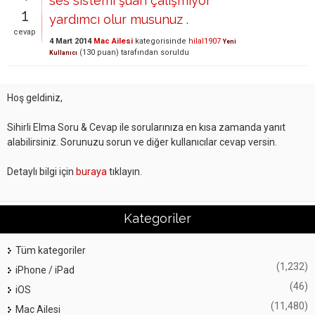
ses sistemi şuan çalışmıyor
1
yardımcı olur musunuz .
cevap
4 Mart 2014
Mac Ailesi
kategorisinde
hilal1907
Yeni
(
130
puan)
tarafından
soruldu
Kullanıcı
Hoş geldiniz,
Sihirli Elma Soru & Cevap ile sorularınıza en kısa zamanda yanıt
alabilirsiniz. Sorunuzu sorun ve diğer kullanıcılar cevap versin.
Detaylı bilgi için
buraya
tıklayın.
Kategoriler
Tüm kategoriler
(1,232)
iPhone / iPad
(46)
iOS
(11,480)
Mac Ailesi