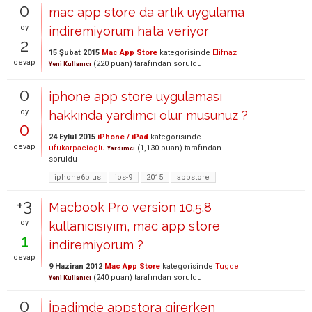
0
mac app store da artık uygulama
oy
indiremiyorum hata veriyor
2
15 Şubat 2015
Mac App Store
kategorisinde
Elifnaz
cevap
(
220
puan)
tarafından
soruldu
Yeni Kullanıcı
0
iphone app store uygulaması
oy
hakkında yardımcı olur musunuz ?
0
24 Eylül 2015
iPhone / iPad
kategorisinde
cevap
ufukarpacioglu
(
1,130
puan)
tarafından
Yardımcı
soruldu
iphone6plus
ios-9
2015
appstore
+3
Macbook Pro version 10.5.8
oy
kullanıcısıyım, mac app store
1
indiremiyorum ?
cevap
9 Haziran 2012
Mac App Store
kategorisinde
Tugce
(
240
puan)
tarafından
soruldu
Yeni Kullanıcı
0
İpadimde appstora girerken