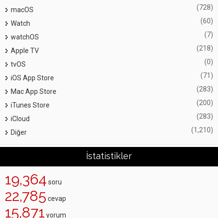
(728)
macOS
(60)
Watch
(7)
watchOS
(218)
Apple TV
(0)
tvOS
(71)
iOS App Store
(283)
Mac App Store
(200)
iTunes Store
(283)
iCloud
(1,210)
Diğer
İstatistikler
19,364
soru
22,785
cevap
15,871
yorum