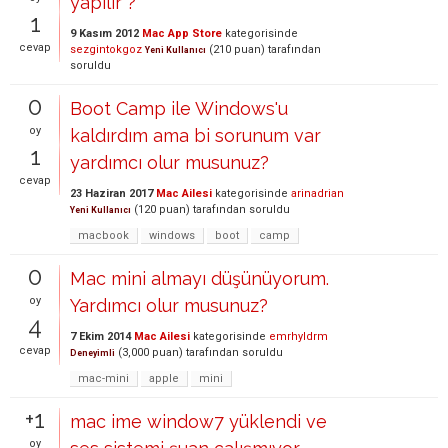
yapılır ?
1
9 Kasım 2012
Mac App Store
kategorisinde
cevap
sezgintokgoz
(
210
puan)
tarafından
Yeni Kullanıcı
soruldu
0
Boot Camp ile Windows'u
oy
kaldırdım ama bi sorunum var
1
yardımcı olur musunuz?
cevap
23 Haziran 2017
Mac Ailesi
kategorisinde
arinadrian
(
120
puan)
tarafından
soruldu
Yeni Kullanıcı
macbook
windows
boot
camp
0
Mac mini almayı düşünüyorum.
oy
Yardımcı olur musunuz?
4
7 Ekim 2014
Mac Ailesi
kategorisinde
emrhyldrm
cevap
(
3,000
puan)
tarafından
soruldu
Deneyimli
mac-mini
apple
mini
+1
mac ime window7 yüklendi ve
oy