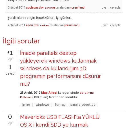
istiyorsanız yükleyin bence mavericksi
3 Şubat 2014
applepassion
tarafından
yorumlandı
Deneyimli
yardımlarınız için teşekkürler iyi günler..
4 Şubat 2014
nadir özer
tarafından
yorumlandı
Yardımcı
İlgili sorular
+1
İmac'e parallels destop
oy
yükleyerek windows kullanmak
1
windows da kullandığım 3D
cevap
programın performansını düşürür
mü?
25 Aralık 2012
Mac Ailesi
kategorisinde
serot
Yeni
(
130
puan)
tarafından
soruldu
Kullanıcı
imac
windows
3dmax
parallelsdesktop
0
Mavericks USB FLASH'ta YÜKLÜ
oy
OS X i kendi SDD ye kurmak