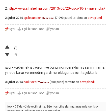
2.
http://www.sihirlielma.com/2013/06/20/os-x-10-9-mavericks/
3 Şubat 2014
applepassion
(
7,090
puan)
tarafından
cevaplandı
Deneyimli
0
oy
iwork yüklemek istiyorum ve bunun için gerekliymiş sanırım ama
yinede karar veremedim yardımcı oldugunuz için teşekkürler
3 Şubat 2014
nadir özer
(
600
puan)
tarafından
cevaplandı
Yardımcı
iwork 09'da yükleyebilirsiniz. Eğer ios cihazlarınız arasında senkron