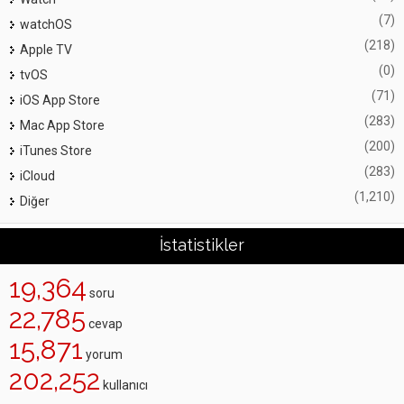
(7)
watchOS
(218)
Apple TV
(0)
tvOS
(71)
iOS App Store
(283)
Mac App Store
(200)
iTunes Store
(283)
iCloud
(1,210)
Diğer
İstatistikler
19,364
soru
22,785
cevap
15,871
yorum
202,252
kullanıcı