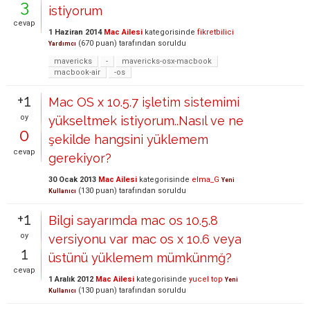
3
istiyorum
cevap
1 Haziran 2014
Mac Ailesi
kategorisinde
fikretbilici
(
670
puan)
tarafından
soruldu
Yardımcı
mavericks
-
mavericks-osx-macbook
macbook-air
-os
+1
Mac OS x 10.5.7 işletim sistemimi
oy
yükseltmek istiyorum..Nasıl ve ne
0
şekilde hangsini yüklemem
cevap
gerekiyor?
30 Ocak 2013
Mac Ailesi
kategorisinde
elma_G
Yeni
(
130
puan)
tarafından
soruldu
Kullanıcı
+1
Bilgi sayarımda mac os 10.5.8
oy
versiyonu var mac os x 10.6 veya
1
üstünü yüklemem mümkünmğ?
cevap
1 Aralık 2012
Mac Ailesi
kategorisinde
yucel top
Yeni
(
130
puan)
tarafından
soruldu
Kullanıcı