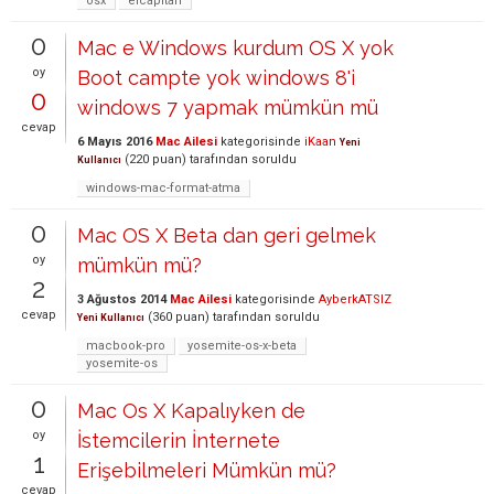
osx
elcapitan
0
Mac e Windows kurdum OS X yok
oy
Boot campte yok windows 8'i
0
windows 7 yapmak mümkün mü
cevap
6 Mayıs 2016
Mac Ailesi
kategorisinde
iKaan
Yeni
(
220
puan)
tarafından
soruldu
Kullanıcı
windows-mac-format-atma
0
Mac OS X Beta dan geri gelmek
oy
mümkün mü?
2
3 Ağustos 2014
Mac Ailesi
kategorisinde
AyberkATSIZ
cevap
(
360
puan)
tarafından
soruldu
Yeni Kullanıcı
macbook-pro
yosemite-os-x-beta
yosemite-os
0
Mac Os X Kapalıyken de
oy
İstemcilerin İnternete
1
Erişebilmeleri Mümkün mü?
cevap