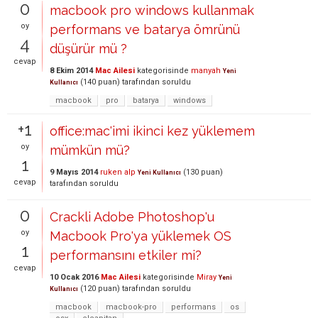
0
macbook pro windows kullanmak
oy
performans ve batarya ömrünü
4
düşürür mü ?
cevap
8 Ekim 2014
Mac Ailesi
kategorisinde
manyah
Yeni
(
140
puan)
tarafından
soruldu
Kullanıcı
macbook
pro
batarya
windows
+1
office:mac'imi ikinci kez yüklemem
oy
mümkün mü?
1
9 Mayıs 2014
ruken alp
(
130
puan)
Yeni Kullanıcı
cevap
tarafından
soruldu
0
Crackli Adobe Photoshop'u
oy
Macbook Pro'ya yüklemek OS
1
performansını etkiler mi?
cevap
10 Ocak 2016
Mac Ailesi
kategorisinde
Miray
Yeni
(
120
puan)
tarafından
soruldu
Kullanıcı
macbook
macbook-pro
performans
os