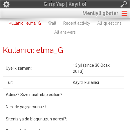
Giriş Yap | Kayıt ol
Menüyü göster
Kullanıcı: elma_G
Wall
Recent activity
All questions
All answers
Kullanıcı: elma_G
13 yıl (since 30 Ocak
Üyelik zamanı:
2013)
Tür:
Kayıtlı kullanıcı
Adınız? Size nasıl hitap edilsin?:
Nerede yaşıyorsunuz?:
Siteniz ya da blogunuzun adresi?: