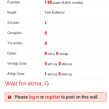
130
Puanları:
puan (
4,864
. sırada)
Başlık:
Yeni Kullanıcı
1
Soruları:
0
Cevapları:
0
Yorumları:
0
0
Oyları:
soru,
cevap
0
0
Verdiği Oylar:
artı oy,
eksi oy
1
0
Aldığı Oylar:
artı oy,
eksi oy
Wall for elma_G
Please
log in
or
register
to post on this wall.