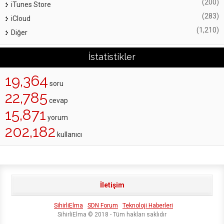
(200)
iTunes Store
(283)
iCloud
(1,210)
Diğer
İstatistikler
19,364
soru
22,785
cevap
15,871
yorum
202,182
kullanıcı
İletişim
SihirliElma
SDN Forum
Teknoloji Haberleri
SihirliElma © 2018 - Tüm hakları saklıdır