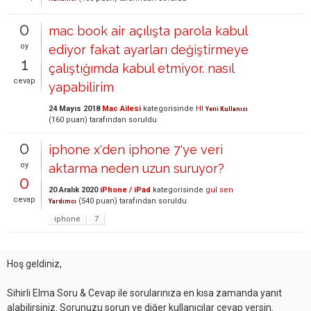
0
mac book air açılışta parola kabul
oy
ediyor fakat ayarları değiştirmeye
1
çalıştığımda kabul etmiyor. nasıl
cevap
yapabilirim
24 Mayıs 2018
Mac Ailesi
kategorisinde
HI
Yeni Kullanıcı
(
160
puan)
tarafından
soruldu
0
iphone x'den iphone 7'ye veri
oy
aktarma neden uzun suruyor?
0
20 Aralık 2020
iPhone / iPad
kategorisinde
gul sen
cevap
(
540
puan)
tarafından
soruldu
Yardımcı
iphone
7
Hoş geldiniz,
Sihirli Elma Soru & Cevap ile sorularınıza en kısa zamanda yanıt
alabilirsiniz. Sorunuzu sorun ve diğer kullanıcılar cevap versin.