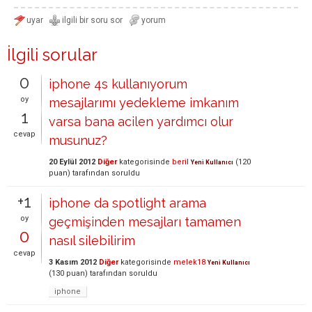
İlgili sorular
0
iphone 4s kullanıyorum
oy
mesajlarımı yedekleme imkanım
1
varsa bana acilen yardımcı olur
cevap
musunuz?
20 Eylül 2012
Diğer
kategorisinde
beril
(
120
Yeni Kullanıcı
puan)
tarafından
soruldu
+1
iphone da spotlight arama
oy
geçmişinden mesajları tamamen
0
nasıl silebilirim
cevap
3 Kasım 2012
Diğer
kategorisinde
melek18
Yeni Kullanıcı
(
130
puan)
tarafından
soruldu
iphone