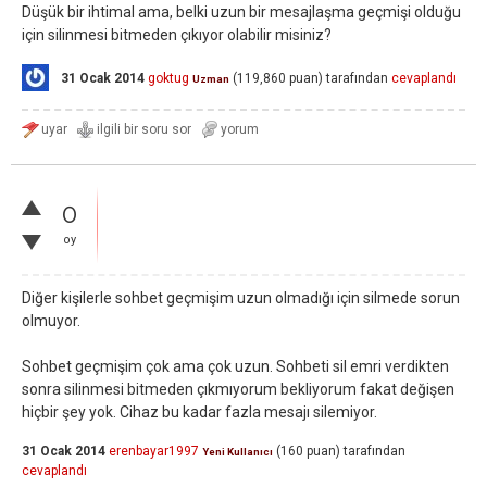
Düşük bir ihtimal ama, belki uzun bir mesajlaşma geçmişi olduğu
için silinmesi bitmeden çıkıyor olabilir misiniz?
31 Ocak 2014
goktug
(
119,860
puan)
tarafından
cevaplandı
Uzman
0
oy
Diğer kişilerle sohbet geçmişim uzun olmadığı için silmede sorun
olmuyor.
Sohbet geçmişim çok ama çok uzun. Sohbeti sil emri verdikten
sonra silinmesi bitmeden çıkmıyorum bekliyorum fakat değişen
hiçbir şey yok. Cihaz bu kadar fazla mesajı silemiyor.
31 Ocak 2014
erenbayar1997
(
160
puan)
tarafından
Yeni Kullanıcı
cevaplandı