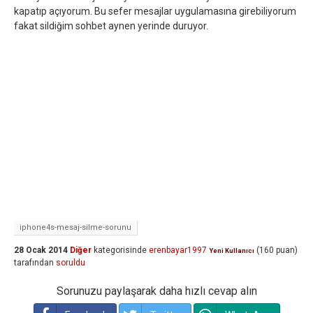
kapatıp açıyorum. Bu sefer mesajlar uygulamasına girebiliyorum
fakat sildiğim sohbet aynen yerinde duruyor.
iphone4s-mesaj-silme-sorunu
28 Ocak 2014
Diğer
kategorisinde
erenbayar1997
(
160
puan)
Yeni Kullanıcı
tarafından
soruldu
Sorunuzu paylaşarak daha hızlı cevap alın