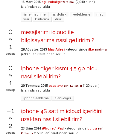
15 Mart 2015
oglumbakgit
(
2,040
puan)
Yardımcı
tarafından
soruldu
time-machine
hard-disk
yedekleme
mac
veri
kurtarma
disk
0
mesajlarımı icloud ile
oy
bilgisayarıma nasıl getiririm ?
1
28 Ağustos 2013
Mac Ailesi
kategorisinde
ilke
Yardımcı
cevap
(
690
puan)
tarafından
soruldu
0
iphone diğer kısmı 4.5 gb oldu
oy
nasıl silebilirim?
1
20 Temmuz 2015
cagatayb
(
120
puan)
Yeni Kullanıcı
cevap
tarafından
soruldu
iphone-saklama
alanı-diğer
–1
iphone 4S sattım icloud içeriğini
oy
uzaktan nasıl silebilirim?
2
23 Ekim 2014
iPhone / iPad
kategorisinde
burcu
Yeni
cevap
(
150
puan)
tarafından
soruldu
Kullanıcı