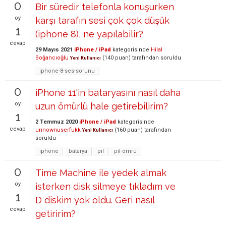
0
Bir süredir telefonla konuşurken
oy
karşı tarafın sesi çok çok düşük
1
(iphone 8), ne yapılabilir?
cevap
29 Mayıs 2021
iPhone / iPad
kategorisinde
Hilal
Soğancıoğlu
(
140
puan)
tarafından
soruldu
Yeni Kullanıcı
iphone-8-ses-sorunu
0
iPhone 11'in bataryasını nasıl daha
oy
uzun ömürlü hale getirebilirim?
1
2 Temmuz 2020
iPhone / iPad
kategorisinde
cevap
unnownuserfukk
(
160
puan)
tarafından
Yeni Kullanıcı
soruldu
iphone
batarya
pil
pil-ömrü
0
Time Machine ile yedek almak
oy
isterken disk silmeye tıkladım ve
1
D diskim yok oldu. Geri nasıl
cevap
getiririm?