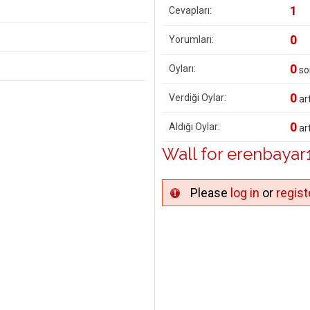
1
Cevapları:
0
Yorumları:
0
Oyları:
so
0
Verdiği Oylar:
art
0
Aldığı Oylar:
art
Wall for erenbayar
Please
log in
or
regist