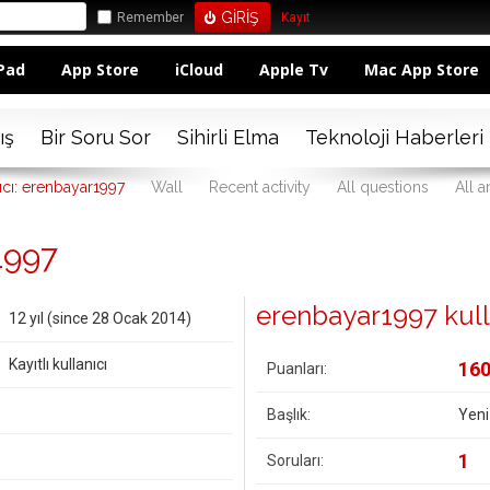
Remember
Kayıt
Pad
App Store
iCloud
Apple Tv
Mac App Store
ış
Bir Soru Sor
Sihirli Elma
Teknoloji Haberleri
ıcı: erenbayar1997
Wall
Recent activity
All questions
All 
1997
erenbayar1997 kullan
12 yıl (since 28 Ocak 2014)
Kayıtlı kullanıcı
16
Puanları:
Başlık:
Yeni
1
Soruları: