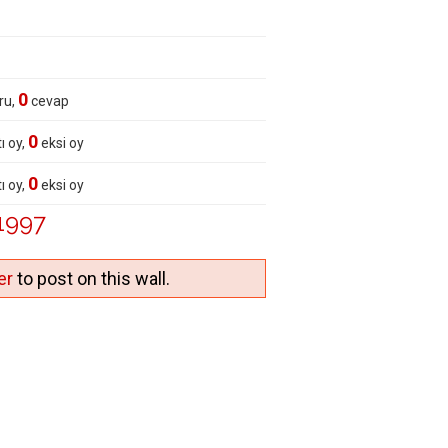
0
ru,
cevap
0
ı oy,
eksi oy
0
ı oy,
eksi oy
1997
er
to post on this wall.