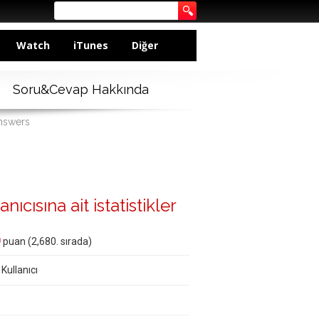
Watch
iTunes
Diğer
Soru&Cevap Hakkında
answers
ıcısına ait istatistikler
0
puan (
2,680
. sırada)
 Kullanıcı