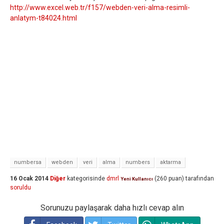
http://www.excel.web.tr/f157/webden-veri-alma-resimli-
anlatym-t84024.html
numbersa
webden
veri
alma
numbers
aktarma
16 Ocak 2014
Diğer
kategorisinde
dmrl
(
260
puan)
tarafından
Yeni Kullanıcı
soruldu
Sorunuzu paylaşarak daha hızlı cevap alın