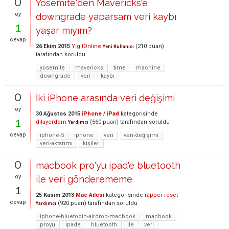
0
Yosemite'den Mavericks'e
oy
downgrade yaparsam veri kaybı
1
yaşar mıyım?
cevap
26 Ekim 2015
YigitOnline
(
210
puan)
Yeni Kullanıcı
tarafından
soruldu
yosemite
mavericks
time
machine
downgrade
veri
kaybı
0
İki iPhone arasında veri değişimi
oy
30 Ağustos 2015
iPhone / iPad
kategorisinde
1
dilayerdem
(
560
puan)
tarafından
soruldu
Yardımcı
cevap
iphone-5
iphone
veri
veri-değişimi
veri-aktarımı
kişiler
0
macbook pro'yu ipad'e bluetooth
oy
ile veri gönderememe
1
25 Kasım 2013
Mac Ailesi
kategorisinde
rapper-reset
cevap
(
920
puan)
tarafından
soruldu
Yardımcı
iphone-bluetooth-airdrop-macbook
macbook
proyu
ipade
bluetooth
ile
veri