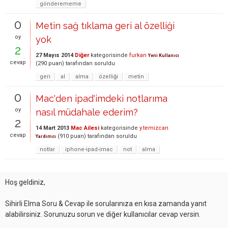
gönderememe
0
Metin sağ tıklama geri al özelliği
oy
yok
2
27 Mayıs 2014
Diğer
kategorisinde
furkan
Yeni Kullanıcı
cevap
(
290
puan)
tarafından
soruldu
geri
al
alma
özelliği
metin
0
Mac'den ipad'imdeki notlarıma
oy
nasıl müdahale ederim?
2
14 Mart 2013
Mac Ailesi
kategorisinde
y.temizcan
cevap
(
910
puan)
tarafından
soruldu
Yardımcı
notlar
iphone-ipad-imac
not
alma
Hoş geldiniz,
Sihirli Elma Soru & Cevap ile sorularınıza en kısa zamanda yanıt
alabilirsiniz. Sorunuzu sorun ve diğer kullanıcılar cevap versin.