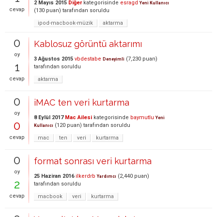
2 Mayıs 2015
Diğer
kategorisinde
esragd
Yeni Kullanıcı
cevap
(
130
puan)
tarafından
soruldu
ipod-macbook-müzik
aktarma
0
Kablosuz görüntü aktarımı
oy
3 Ağustos 2015
vbdestabe
(
7,230
puan)
Deneyimli
1
tarafından
soruldu
cevap
aktarma
0
iMAC ten veri kurtarma
oy
8 Eylül 2017
Mac Ailesi
kategorisinde
baymutlu
Yeni
0
(
120
puan)
tarafından
soruldu
Kullanıcı
cevap
mac
ten
veri
kurtarma
0
format sonrası veri kurtarma
oy
25 Haziran 2016
ilkerdrb
(
2,440
puan)
Yardımcı
2
tarafından
soruldu
cevap
macbook
veri
kurtarma