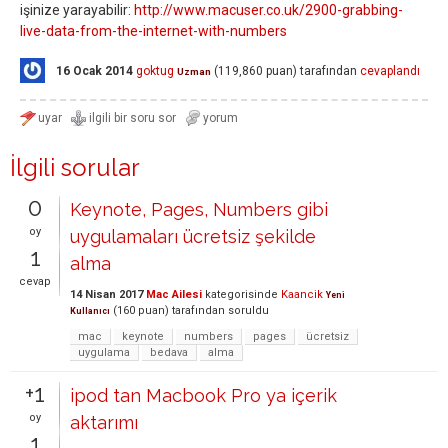
işinize yarayabilir:
http://www.macuser.co.uk/2900-grabbing-
live-data-from-the-internet-with-numbers
16 Ocak 2014
goktug
(
119,860
puan)
tarafından
cevaplandı
Uzman
İlgili sorular
0
Keynote, Pages, Numbers gibi
oy
uygulamaları ücretsiz şekilde
1
alma
cevap
14 Nisan 2017
Mac Ailesi
kategorisinde
Kaancik
Yeni
(
160
puan)
tarafından
soruldu
Kullanıcı
mac
keynote
numbers
pages
ücretsiz
uygulama
bedava
alma
+1
ipod tan Macbook Pro ya içerik
oy
aktarımı
1