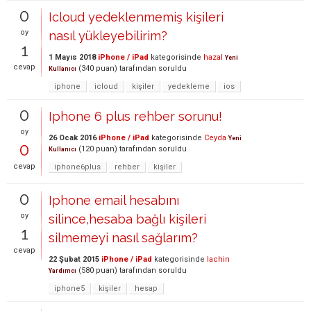
0
Icloud yedeklenmemiş kişileri
oy
nasıl yükleyebilirim?
1
1 Mayıs 2018
iPhone / iPad
kategorisinde
hazal
Yeni
cevap
(
340
puan)
tarafından
soruldu
Kullanıcı
iphone
icloud
kişiler
yedekleme
ios
0
Iphone 6 plus rehber sorunu!
oy
26 Ocak 2016
iPhone / iPad
kategorisinde
Ceyda
Yeni
0
(
120
puan)
tarafından
soruldu
Kullanıcı
cevap
iphone6plus
rehber
kişiler
0
Iphone email hesabını
oy
silince,hesaba bağlı kişileri
1
silmemeyi nasıl sağlarım?
cevap
22 Şubat 2015
iPhone / iPad
kategorisinde
lachin
(
580
puan)
tarafından
soruldu
Yardımcı
iphone5
kişiler
hesap