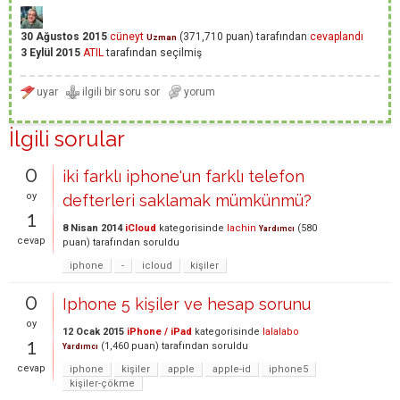
30 Ağustos 2015
cüneyt
(
371,710
puan)
tarafından
cevaplandı
Uzman
3 Eylül 2015
ATIL
tarafından
seçilmiş
İlgili sorular
0
iki farklı iphone'un farklı telefon
oy
defterleri saklamak mümkünmü?
1
8 Nisan 2014
iCloud
kategorisinde
lachin
(
580
Yardımcı
cevap
puan)
tarafından
soruldu
iphone
-
icloud
kişiler
0
Iphone 5 kişiler ve hesap sorunu
oy
12 Ocak 2015
iPhone / iPad
kategorisinde
lalalabo
1
(
1,460
puan)
tarafından
soruldu
Yardımcı
cevap
iphone
kişiler
apple
apple-id
iphone5
kişiler-çökme