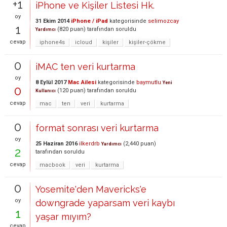
+1
iPhone ve Kişiler Listesi Hk.
oy
31 Ekim 2014
iPhone / iPad
kategorisinde
selimozcay
1
(
820
puan)
tarafından
soruldu
Yardımcı
cevap
iphone4s
icloud
kişiler
kişiler-çökme
0
iMAC ten veri kurtarma
oy
8 Eylül 2017
Mac Ailesi
kategorisinde
baymutlu
Yeni
0
(
120
puan)
tarafından
soruldu
Kullanıcı
cevap
mac
ten
veri
kurtarma
0
format sonrası veri kurtarma
oy
25 Haziran 2016
ilkerdrb
(
2,440
puan)
Yardımcı
2
tarafından
soruldu
cevap
macbook
veri
kurtarma
0
Yosemite'den Mavericks'e
oy
downgrade yaparsam veri kaybı
1
yaşar mıyım?
cevap