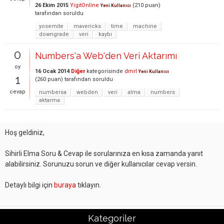
26 Ekim 2015
YigitOnline
(
210
puan)
Yeni Kullanıcı
tarafından
soruldu
yosemite
mavericks
time
machine
downgrade
veri
kaybı
0
Numbers'a Web'den Veri Aktarımı
oy
16 Ocak 2014
Diğer
kategorisinde
dmrl
Yeni Kullanıcı
1
(
260
puan)
tarafından
soruldu
cevap
numbersa
webden
veri
alma
numbers
aktarma
Hoş geldiniz,
Sihirli Elma Soru & Cevap ile sorularınıza en kısa zamanda yanıt
alabilirsiniz. Sorunuzu sorun ve diğer kullanıcılar cevap versin.
Detaylı bilgi için
buraya
tıklayın.
Kategoriler