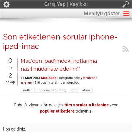
Giriş Yap | Kayıt ol
Menüyü göster
Son etiketlenen sorular iphone-
ipad-imac
0
Mac'den ipad'imdeki notlarıma
oy
nasıl müdahale ederim?
2
14 Mart 2013
Mac Ailesi
kategorisinde
y.temizcan
cevap
(
910
puan)
tarafından
soruldu
Yardımcı
notlar
iphone-ipad-imac
not
alma
Daha fazlasını görmek için,
tüm soruların listesine
veya
popüler etiketlere
tıklayınız.
Hoş geldiniz,