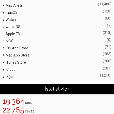
(11,480)
Mac Ailesi
(728)
macOS
(60)
Watch
(7)
watchOS
(218)
Apple TV
(0)
tvOS
(71)
iOS App Store
(283)
Mac App Store
(200)
iTunes Store
(283)
iCloud
(1,210)
Diğer
İstatistikler
19,364
soru
22,785
cevap