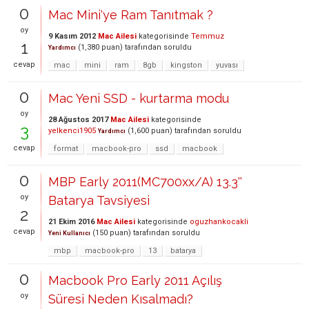
0
Mac Mini'ye Ram Tanıtmak ?
oy
9 Kasım 2012
Mac Ailesi
kategorisinde
Temmuz
1
(
1,380
puan)
tarafından
soruldu
Yardımcı
cevap
mac
mini
ram
8gb
kingston
yuvası
0
Mac Yeni SSD - kurtarma modu
oy
28 Ağustos 2017
Mac Ailesi
kategorisinde
3
yelkenci1905
(
1,600
puan)
tarafından
soruldu
Yardımcı
cevap
format
macbook-pro
ssd
macbook
0
MBP Early 2011(MC700xx/A) 13.3''
oy
Batarya Tavsiyesi
2
21 Ekim 2016
Mac Ailesi
kategorisinde
oguzhankocakli
cevap
(
150
puan)
tarafından
soruldu
Yeni Kullanıcı
mbp
macbook-pro
13
batarya
0
Macbook Pro Early 2011 Açılış
oy
Süresi Neden Kısalmadı?