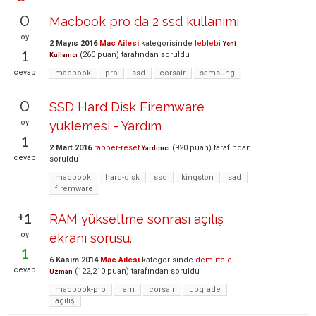
0
Macbook pro da 2 ssd kullanımı
oy
2 Mayıs 2016
Mac Ailesi
kategorisinde
leblebi
Yeni
1
(
260
puan)
tarafından
soruldu
Kullanıcı
cevap
macbook
pro
ssd
corsair
samsung
0
SSD Hard Disk Firemware
oy
yüklemesi - Yardım
1
2 Mart 2016
rapper-reset
(
920
puan)
tarafından
Yardımcı
cevap
soruldu
macbook
hard-disk
ssd
kingston
sad
firemware
+1
RAM yükseltme sonrası açılış
oy
ekranı sorusu.
1
6 Kasım 2014
Mac Ailesi
kategorisinde
demirtele
cevap
(
122,210
puan)
tarafından
soruldu
Uzman
macbook-pro
ram
corsair
upgrade
açılış