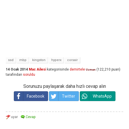
ssd
mbp
kingston
hyperx
corsair
14 Ocak 2014
Mac Ailesi
kategorisinde
demirtele
(
122,210
puan)
Uzman
tarafından
soruldu
Sorunuzu paylaşarak daha hızlı cevap alın
Facebook
Twitter
WhatsApp