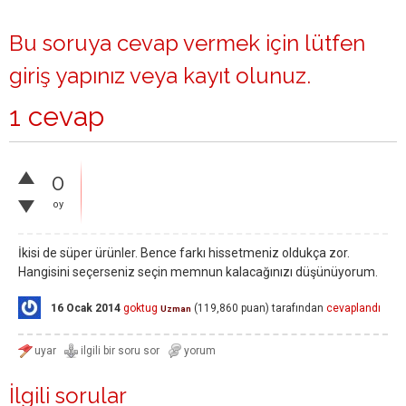
Bu soruya cevap vermek için lütfen
giriş yapınız
veya
kayıt olunuz
.
1 cevap
0
oy
İkisi de süper ürünler. Bence farkı hissetmeniz oldukça zor.
Hangisini seçerseniz seçin memnun kalacağınızı düşünüyorum.
16 Ocak 2014
goktug
(
119,860
puan)
tarafından
cevaplandı
Uzman
İlgili sorular