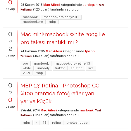
0
28 Kasım 2015
Mac Ailesi
kategorisinde
aerdogan
Yeni
cevap
(
120
puan)
tarafından
soruldu
Kullanıcı
macbook
macbookpro-early2011
macbookpro
mbp
0
Mac mini+macbook white 2009 ile
oy
pro takası mantıklı mı ?
2
24 Haziran 2015
Mac Ailesi
kategorisinde
tjhann
cevap
(
450
puan)
tarafından
soruldu
Yardımcı
pro
macbook
macbook-pro-retina-13
white
unibody
traktor
ableton
live
2009
mbp
0
MBP 13" Retina - Photoshop CC
oy
%100 orantıda fotoğraflar yarı
0
yarıya küçük..
cevap
7 Aralık 2014
Mac Ailesi
kategorisinde
martoniki
Yeni
(
120
puan)
tarafından
soruldu
Kullanıcı
mbp
-
13
retina
photoshopcc