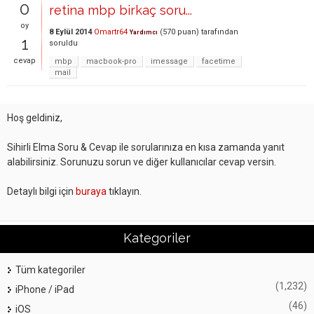
0
retina mbp birkaç soru...
oy
8 Eylül 2014
Omartr64
(
570
puan)
tarafından
Yardımcı
1
soruldu
cevap
mbp
macbook-pro
imessage
facetime
mail
Hoş geldiniz,
Sihirli Elma Soru & Cevap ile sorularınıza en kısa zamanda yanıt
alabilirsiniz. Sorunuzu sorun ve diğer kullanıcılar cevap versin.
Detaylı bilgi için
buraya
tıklayın.
Kategoriler
Tüm kategoriler
(1,232)
iPhone / iPad
(46)
iOS