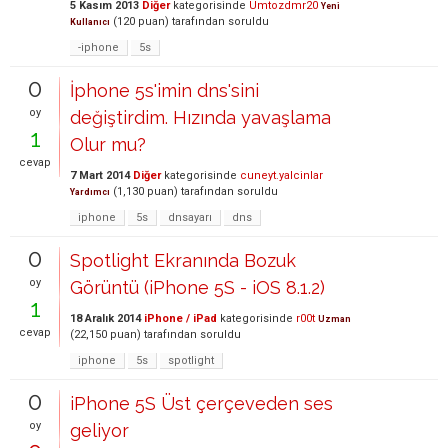
5 Kasım 2013
Diğer
kategorisinde
Umtozdmr20
Yeni
(
120
puan)
tarafından
soruldu
Kullanıcı
-iphone
5s
0
İphone 5s'imin dns'sini
oy
değiştirdim. Hızında yavaşlama
1
Olur mu?
cevap
7 Mart 2014
Diğer
kategorisinde
cuneyt.yalcinlar
(
1,130
puan)
tarafından
soruldu
Yardımcı
iphone
5s
dnsayarı
dns
0
Spotlight Ekranında Bozuk
oy
Görüntü (iPhone 5S - iOS 8.1.2)
1
18 Aralık 2014
iPhone / iPad
kategorisinde
r00t
Uzman
cevap
(
22,150
puan)
tarafından
soruldu
iphone
5s
spotlight
0
iPhone 5S Üst çerçeveden ses
oy
geliyor