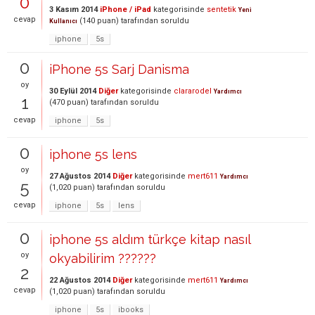
0
3 Kasım 2014
iPhone / iPad
kategorisinde
sentetik
Yeni
cevap
(
140
puan)
tarafından
soruldu
Kullanıcı
iphone
5s
0
iPhone 5s Sarj Danisma
oy
30 Eylül 2014
Diğer
kategorisinde
clararodel
Yardımcı
1
(
470
puan)
tarafından
soruldu
cevap
iphone
5s
0
iphone 5s lens
oy
27 Ağustos 2014
Diğer
kategorisinde
mert611
Yardımcı
5
(
1,020
puan)
tarafından
soruldu
cevap
iphone
5s
lens
0
iphone 5s aldım türkçe kitap nasıl
oy
okyabilirim ??????
2
22 Ağustos 2014
Diğer
kategorisinde
mert611
Yardımcı
cevap
(
1,020
puan)
tarafından
soruldu
iphone
5s
ibooks