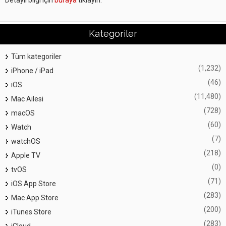
Detaylı bilgi için
buraya
tıklayın.
Kategoriler
Tüm kategoriler
(1,232)
iPhone / iPad
(46)
iOS
(11,480)
Mac Ailesi
(728)
macOS
(60)
Watch
(7)
watchOS
(218)
Apple TV
(0)
tvOS
(71)
iOS App Store
(283)
Mac App Store
(200)
iTunes Store
(283)