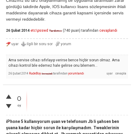
Cihazınız bu tarz onaylanmamış bir uygulama tarafından zarar
gördüğü takdirde Apple, IOS kullanıcı lisans sözleşmesinin ihlali
maddesine dayanarak cihaza garanti kapsami içersinde servis
vermeyi reddedebilir.
26 Şubat 2014
etc\psswd
(
740
puan)
tarafından
cevaplandı
Yardımcı
Ama servise cihazı sıfırlayıp verirse bence hiçbir sorun olmaz. Ama
cihazı kontrol bile edemez hale gelirse onu bilemem...
26 Şubat 2014
RudeBoy
tarafından
yorumlandı
Deneyimli
0
oy
iPhone 5 kullanıyorum şuan ve telefonum Jb li şahsen ben
şuana kadar hiçbir sorun ile karşılaşmadım. Tweaklerinin