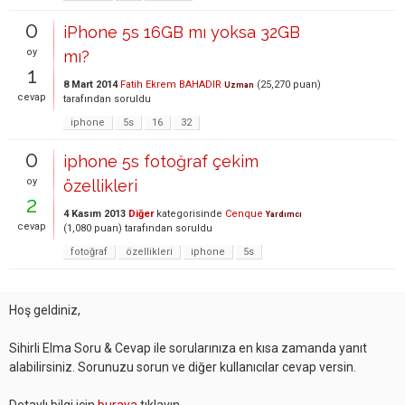
0
iPhone 5s 16GB mı yoksa 32GB
oy
mı?
1
8 Mart 2014
Fatih Ekrem BAHADIR
(
25,270
puan)
Uzman
cevap
tarafından
soruldu
iphone
5s
16
32
0
iphone 5s fotoğraf çekim
oy
özellikleri
2
4 Kasım 2013
Diğer
kategorisinde
Cenque
Yardımcı
cevap
(
1,080
puan)
tarafından
soruldu
fotoğraf
özellikleri
iphone
5s
Hoş geldiniz,
Sihirli Elma Soru & Cevap ile sorularınıza en kısa zamanda yanıt
alabilirsiniz. Sorunuzu sorun ve diğer kullanıcılar cevap versin.