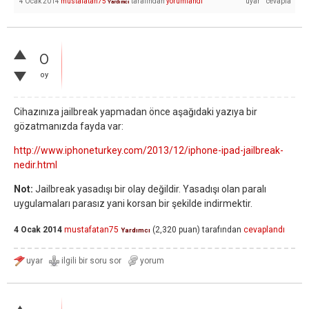
4 Ocak 2014
mustafatan75
tarafından
yorumlandı
Yardımcı
0
oy
Cihazınıza jailbreak yapmadan önce aşağıdaki yazıya bir
gözatmanızda fayda var:
http://www.iphoneturkey.com/2013/12/iphone-ipad-jailbreak-
nedir.html
Not:
Jailbreak yasadışı bir olay değildir. Yasadışı olan paralı
uygulamaları parasız yani korsan bir şekilde indirmektir.
4 Ocak 2014
mustafatan75
(
2,320
puan)
tarafından
cevaplandı
Yardımcı