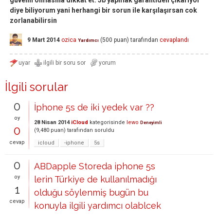
güvenli olmasına dikkat et. Jb yapmak garantiden çıkarıyor
diye biliyorum yani herhangi bir sorun ile karşılaşırsan cok
zorlanabilirsin
9 Mart 2014
ozica
(
500
puan)
tarafından
cevaplandı
Yardımcı
İlgili sorular
0
İphone 5s de iki yedek var ??
oy
28 Nisan 2014
iCloud
kategorisinde
lewo
Deneyimli
0
(
9,480
puan)
tarafından
soruldu
cevap
icloud
-iphone
5s
0
ABDapple Storeda iphone 5s
oy
lerin Türkiye de kullanılmadığı
1
olduğu söylenmiş bugün bu
cevap
konuyla ilgili yardımcı olablcek