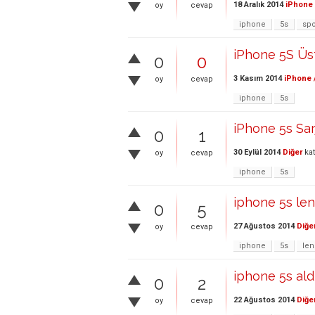
18 Aralık 2014
iPhone 
oy
cevap
iphone
5s
spo
iPhone 5S Üs
0
0
3 Kasım 2014
iPhone 
oy
cevap
iphone
5s
iPhone 5s Sa
0
1
30 Eylül 2014
Diğer
kat
oy
cevap
iphone
5s
iphone 5s le
0
5
27 Ağustos 2014
Diğe
oy
cevap
iphone
5s
len
iphone 5s ald
0
2
22 Ağustos 2014
Diğe
oy
cevap