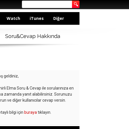
Watch
iTunes
Diğer
Soru&Cevap Hakkında
ş geldiniz,
hirli Elma Soru & Cevap ile sorularınıza en
sa zamanda yanıt alabilirsiniz. Sorunuzu
run ve diğer kullanıcılar cevap versin.
taylı bilgi için
buraya
tıklayın.