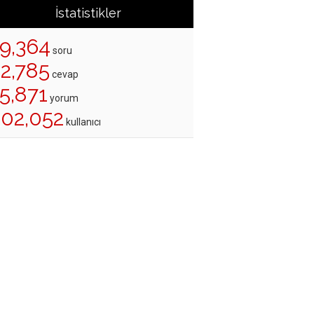
İstatistikler
19,364
soru
22,785
cevap
5,871
yorum
202,052
kullanıcı