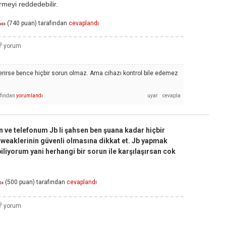
rmeyi reddedebilir.
(
740
puan)
tarafından
cevaplandı
mcı
verirse bence hiçbir sorun olmaz. Ama cihazı kontrol bile edemez
afından
yorumlandı
 ve telefonum Jb li şahsen ben şuana kadar hiçbir
Tweaklerinin güvenli olmasına dikkat et. Jb yapmak
iliyorum yani herhangi bir sorun ile karşılaşırsan cok
(
500
puan)
tarafından
cevaplandı
cı