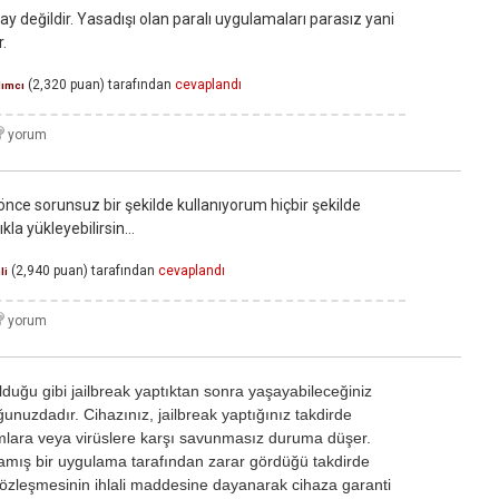
lay değildir. Yasadışı olan paralı uygulamaları parasız yani
r.
(
2,320
puan)
tarafından
cevaplandı
dımcı
önce sorunsuz bir şekilde kullanıyorum hiçbir şekilde
a yükleyebilirsin...
(
2,940
puan)
tarafından
cevaplandı
li
olduğu gibi jailbreak yaptıktan sonra yaşayabileceğiniz
unuzdadır. Cihazınız, jailbreak yaptığınız takdirde
ımlara veya virüslere karşı savunmasız duruma düşer.
amış bir uygulama tarafından zarar gördüğü takdirde
 sözleşmesinin ihlali maddesine dayanarak cihaza garanti