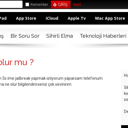
Remember
Kayıt
Pad
App Store
iCloud
Apple Tv
Mac App Store
ış
Bir Soru Sor
Sihirli Elma
Teknoloji Haberleri
olur mu ?
Ho
yah 5s ime jailbreak yapmak istiyorum yaparsam telefonum
na ne olur bilgilendirirseniz çok sevinirim.
Si
kı
so
De