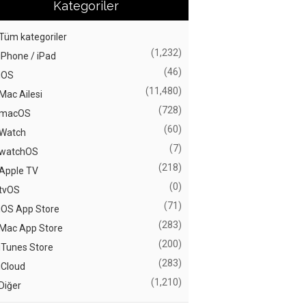
Kategoriler
Tüm kategoriler
(1,232)
iPhone / iPad
(46)
iOS
(11,480)
Mac Ailesi
(728)
macOS
(60)
Watch
(7)
watchOS
(218)
Apple TV
(0)
tvOS
(71)
iOS App Store
(283)
Mac App Store
(200)
iTunes Store
(283)
iCloud
(1,210)
Diğer