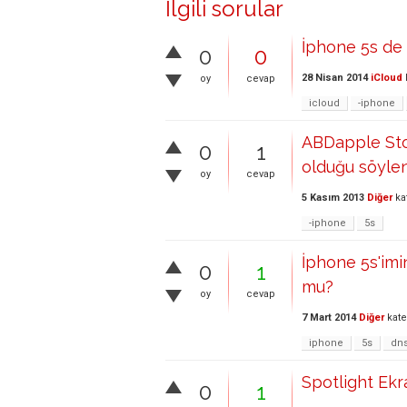
İlgili sorular
İphone 5s de 
0
0
28 Nisan 2014
iCloud
oy
cevap
icloud
-iphone
ABDapple Stor
0
1
olduğu söylen
oy
cevap
5 Kasım 2013
Diğer
ka
-iphone
5s
İphone 5s'imi
0
1
mu?
oy
cevap
7 Mart 2014
Diğer
kate
iphone
5s
dns
Spotlight Ekr
0
1