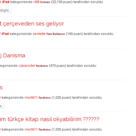
/ iPad
kategorisinde
r00t
(
22,150
puan)
tarafından
soruldu
Uzman
tlight
t çerçeveden ses geliyor
/ iPad
kategorisinde
sentetik
(
140
puan)
tarafından
soruldu
Yeni Kullanıcı
rj Danisma
egorisinde
clararodel
(
470
puan)
tarafından
soruldu
Yardımcı
ns
r
kategorisinde
mert611
(
1,020
puan)
tarafından
soruldu
Yardımcı
s
ım türkçe kitap nasıl okyabilirim ??????
r
kategorisinde
mert611
(
1,020
puan)
tarafından
soruldu
Yardımcı