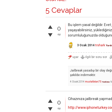
5 Cevaplar
Bu işlem yasal değildir. Eve
0
yaşayabilirsiniz, yüklediğiniz
oy
sorumluluğunuzda olduğun
3 Ocak 2014
trshark
Yard
Jailbreak yasadışı bir olay değ
şekilde indirmektir.
4 Ocak 2014
mustafatan75
t
Yardımcı
Cihazınıza jailbreak yapma
0
http://www.iphoneturkey.co
oy