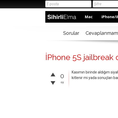
Mac
iPhone/i
Sorular
Cevaplanmam
İPhone 5S jailbreak 
Kasımın birinde aldığım si
0
kitlenir mi yada sonuçları ba
oy