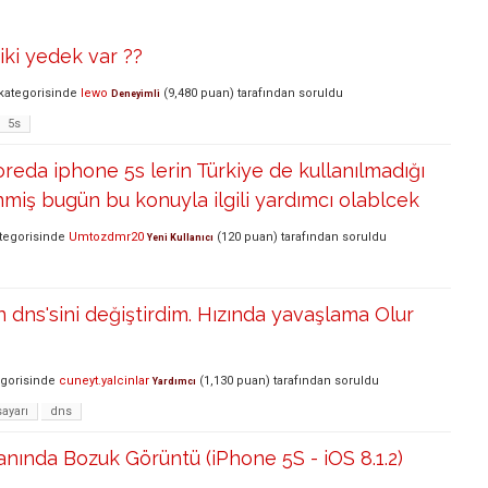
iki yedek var ??
kategorisinde
lewo
(
9,480
puan)
tarafından
soruldu
Deneyimli
5s
eda iphone 5s lerin Türkiye de kullanılmadığı
miş bugün bu konuyla ilgili yardımcı olablcek
tegorisinde
Umtozdmr20
(
120
puan)
tarafından
soruldu
Yeni Kullanıcı
n dns'sini değiştirdim. Hızında yavaşlama Olur
gorisinde
cuneyt.yalcinlar
(
1,130
puan)
tarafından
soruldu
Yardımcı
ayarı
dns
anında Bozuk Görüntü (iPhone 5S - iOS 8.1.2)