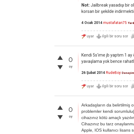
Not:
Jailbreak yasadışı bir o
korsan bir şekilde indirmekti
4 Ocak 2014
mustafatan75
Yar
Kendi 5s'ime jb yaptım 1 ay 
0
yavaşlama yok bence rahatlıkl
oy
26 Şubat 2014
RudeBoy
Deneyim
Arkadaşların da belirtilmiş 
0
problemler kendi sorumluluğ
oy
cihazınız kötü amaçlı yazıl
Cihazınız bu tarz onaylanm
Apple, IOS kullanıcı lisans