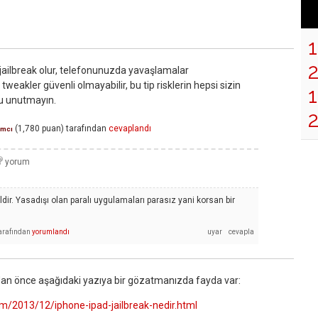
t jailbreak olur, telefonunuzda yavaşlamalar
 tweakler güvenli olmayabilir, bu tip risklerin hepsi sizin
1
u unutmayın.
(
1,780
puan)
tarafından
cevaplandı
ımcı
ildir. Yasadışı olan paralı uygulamaları parasız yani korsan bir
arafından
yorumlandı
dan önce aşağıdaki yazıya bir gözatmanızda fayda var:
m/2013/12/iphone-ipad-jailbreak-nedir.html