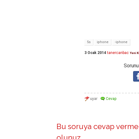
5s
iphone
-iphone
3 Ocak 2014
tanercanbac
Yeni K
Sorunuz
Bu soruya cevap vermek
olunuz
.