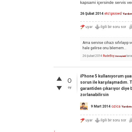
kapsami içersinde servis ve
26 Şubat 2014
etc\psswd
Yardı
Ama servise cihazı sıfırlayıp 
hale gelirse onu bilemem...
26 Şubat 2014
RudeBoy
tar
Deneyimli
iPhone 5 kullanıyorum şuan
0
sorun ile karşılaşmadım. 
oy
garantiden çıkarıyor diye b
zorlanabilirsin
9 Mart 2014
ozica
Yardım