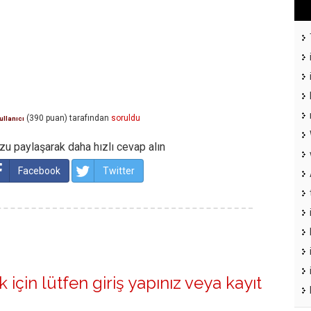
(
390
puan)
tarafından
soruldu
ullanıcı
u paylaşarak daha hızlı cevap alın
Facebook
Twitter
 için lütfen
giriş yapınız
veya
kayıt