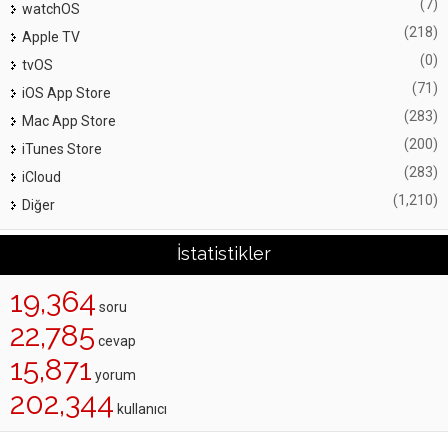
(7)
watchOS
(218)
Apple TV
(0)
tvOS
(71)
iOS App Store
(283)
Mac App Store
(200)
iTunes Store
(283)
iCloud
(1,210)
Diğer
İstatistikler
19,364
soru
22,785
cevap
15,871
yorum
202,344
kullanıcı