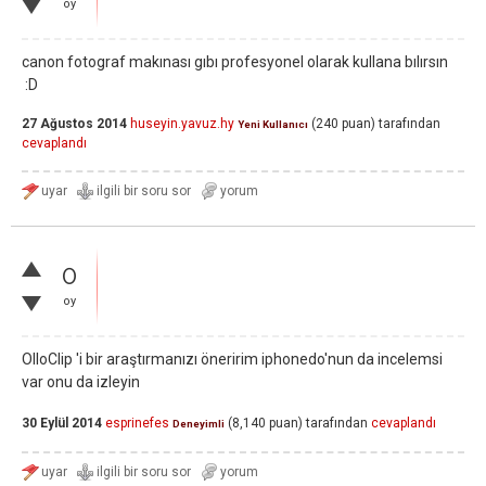
oy
canon fotograf makınası gıbı profesyonel olarak kullana bılırsın
:D
27 Ağustos 2014
huseyin.yavuz.hy
(
240
puan)
tarafından
Yeni Kullanıcı
cevaplandı
0
oy
OlloClip 'i bir araştırmanızı öneririm iphonedo'nun da incelemsi
var onu da izleyin
30 Eylül 2014
esprinefes
(
8,140
puan)
tarafından
cevaplandı
Deneyimli