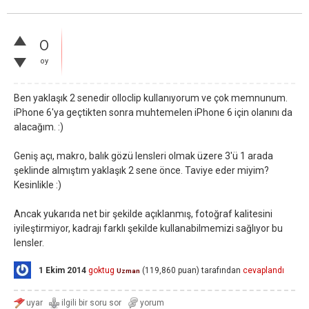
0
oy
Ben yaklaşık 2 senedir olloclip kullanıyorum ve çok memnunum.
iPhone 6'ya geçtikten sonra muhtemelen iPhone 6 için olanını da
alacağım. :)
Geniş açı, makro, balık gözü lensleri olmak üzere 3'ü 1 arada
şeklinde almıştım yaklaşık 2 sene önce. Taviye eder miyim?
Kesinlikle :)
Ancak yukarıda net bir şekilde açıklanmış, fotoğraf kalitesini
iyileştirmiyor, kadrajı farklı şekilde kullanabilmemizi sağlıyor bu
lensler.
1 Ekim 2014
goktug
(
119,860
puan)
tarafından
cevaplandı
Uzman