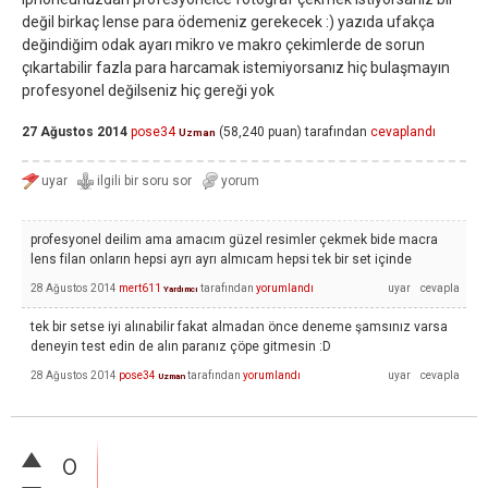
değil birkaç lense para ödemeniz gerekecek :) yazıda ufakça
değindiğim odak ayarı mikro ve makro çekimlerde de sorun
çıkartabilir fazla para harcamak istemiyorsanız hiç bulaşmayın
profesyonel değilseniz hiç gereği yok
27 Ağustos 2014
pose34
(
58,240
puan)
tarafından
cevaplandı
Uzman
profesyonel deilim ama amacım güzel resimler çekmek bide macra
lens filan onların hepsi ayrı ayrı almıcam hepsi tek bir set içinde
28 Ağustos 2014
mert611
tarafından
yorumlandı
Yardımcı
tek bir setse iyi alınabilir fakat almadan önce deneme şamsınız varsa
deneyin test edin de alın paranız çöpe gitmesin :D
28 Ağustos 2014
pose34
tarafından
yorumlandı
Uzman
0