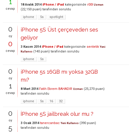
1
18 Aralık 2014
iPhone / iPad
kategorisinde
r00t
Uzman
cevap
(
22,150
puan)
tarafından
soruldu
iphone
5s
spotlight
0
iPhone 5S Üst çerçeveden ses
oy
geliyor
0
3 Kasım 2014
iPhone / iPad
kategorisinde
sentetik
Yeni
cevap
(
140
puan)
tarafından
soruldu
Kullanıcı
iphone
5s
0
iPhone 5s 16GB mı yoksa 32GB
oy
mı?
1
8 Mart 2014
Fatih Ekrem BAHADIR
(
25,270
puan)
Uzman
cevap
tarafından
soruldu
iphone
5s
16
32
0
İPhone 5S jailbreak olur mu ?
oy
3 Ocak 2014
tanercanbac
(
390
puan)
Yeni Kullanıcı
5
tarafından
soruldu