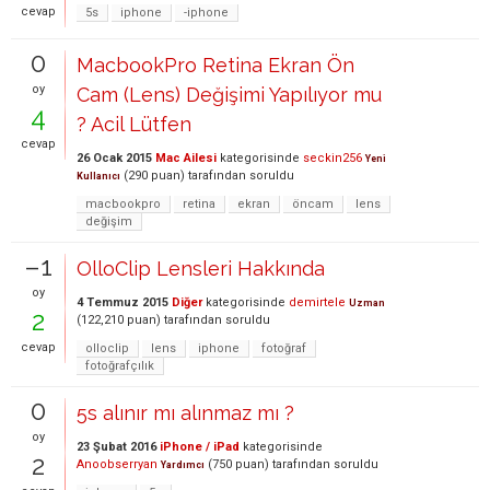
cevap
5s
iphone
-iphone
0
MacbookPro Retina Ekran Ön
oy
Cam (Lens) Değişimi Yapılıyor mu
4
? Acil Lütfen
cevap
26 Ocak 2015
Mac Ailesi
kategorisinde
seckin256
Yeni
(
290
puan)
tarafından
soruldu
Kullanıcı
macbookpro
retina
ekran
öncam
lens
değişim
–1
OlloClip Lensleri Hakkında
oy
4 Temmuz 2015
Diğer
kategorisinde
demirtele
Uzman
2
(
122,210
puan)
tarafından
soruldu
cevap
olloclip
lens
iphone
fotoğraf
fotoğrafçılık
0
5s alınır mı alınmaz mı ?
oy
23 Şubat 2016
iPhone / iPad
kategorisinde
2
Anoobserryan
(
750
puan)
tarafından
soruldu
Yardımcı