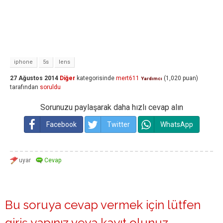
iphone
5s
lens
27 Ağustos 2014
Diğer
kategorisinde
mert611
(
1,020
puan)
Yardımcı
tarafından
soruldu
Sorunuzu paylaşarak daha hızlı cevap alın
Facebook
Twitter
WhatsApp
Bu soruya cevap vermek için lütfen
giriş yapınız
veya
kayıt olunuz
.