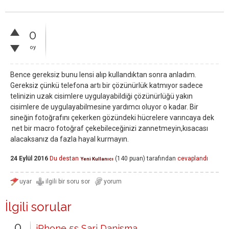
0
oy
Bence gereksiz bunu lensi alıp kullandıktan sonra anladım.
Gereksiz çünkü telefona artı bir çözünürlük katmıyor sadece
telinizin uzak cisimlere uygulayabildiği çözünürlüğü yakın
cisimlere de uygulayabilmesine yardımcı oluyor o kadar. Bir
sineğin fotoğrafını çekerken gözündeki hücrelere varıncaya dek
net bir macro fotoğraf çekebileceğinizi zannetmeyin,kısacası
alacaksanız da fazla hayal kurmayın.
24 Eylül 2016
Du destan
(
140
puan)
tarafından
cevaplandı
Yeni Kullanıcı
İlgili sorular
0
iPhone 5s Sarj Danisma