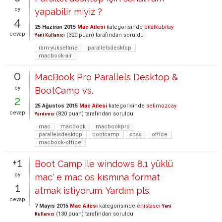
oy
yapabilir miyiz ?
4
25 Haziran 2015
Mac Ailesi
kategorisinde
bilalkubilay
cevap
(
320
puan)
tarafından
soruldu
Yeni Kullanıcı
ram-yükseltme
parallelsdesktop
macbook-air
0
MacBook Pro Parallels Desktop &
oy
BootCamp vs.
2
25 Ağustos 2015
Mac Ailesi
kategorisinde
selimozcay
cevap
(
820
puan)
tarafından
soruldu
Yardımcı
mac
macbook
macbookpro
parallelsdesktop
bootcamp
spss
office
macbook-office
+1
Boot Camp ile windows 8.1 yüklü
oy
mac' e mac os kısmına format
1
atmak istiyorum. Yardım pls.
cevap
7 Mayıs 2015
Mac Ailesi
kategorisinde
enistasci
Yeni
(
130
puan)
tarafından
soruldu
Kullanıcı