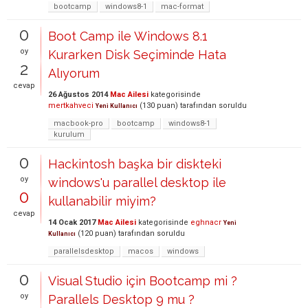
bootcamp
windows8-1
mac-format
0
Boot Camp ile Windows 8.1
oy
Kurarken Disk Seçiminde Hata
2
Alıyorum
cevap
26 Ağustos 2014
Mac Ailesi
kategorisinde
mertkahveci
(
130
puan)
tarafından
soruldu
Yeni Kullanıcı
macbook-pro
bootcamp
windows8-1
kurulum
0
Hackintosh başka bir diskteki
oy
windows'u parallel desktop ile
0
kullanabilir miyim?
cevap
14 Ocak 2017
Mac Ailesi
kategorisinde
eghnacr
Yeni
(
120
puan)
tarafından
soruldu
Kullanıcı
parallelsdesktop
macos
windows
0
Visual Studio için Bootcamp mi ?
oy
Parallels Desktop 9 mu ?