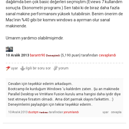
dağılımda ben çok basic değerleri seçmiştim.(Eviews 7 kullandım
sonuçta. Ekonometri programı.) Sen tabii ki de biraz daha fazla
sanal makine performansını yüksek tutabilirsin. Benim önerim de
Mac'inin %40 gibi bir kısmını windows a ayırman olur sanal
makinende.
Umarım yardımcı olabilmişimdir.
10 Aralık 2013
barantr90
(
5,190
puan)
tarafından
cevaplandı
Deneyimli
Cevabın için teşekkür ederim arkadaşım..
Bootcamp ile kurduğum Windows 'u kaldırdım zaten.. Şu an makinede
Parallel Desktop ve VmWare Fusion kurulu ama hangisi daha iyidir diye
test etmeye fırsatım olmadı.. Ama dört parmak olayını farkettim.. :)
Deneyimlerini paylaştığın için tekrar teşekkür ederim..
10 Aralık 2013
dustqm
tarafından
yorumlandı
Yardımcı