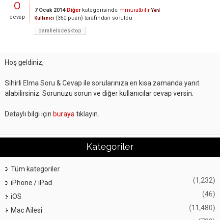
0
7 Ocak 2014
Diğer
kategorisinde
mmuratbilir
Yeni
cevap
(
360
puan)
tarafından
soruldu
Kullanıcı
parallelsdesktop
Hoş geldiniz,
Sihirli Elma Soru & Cevap ile sorularınıza en kısa zamanda yanıt
alabilirsiniz. Sorunuzu sorun ve diğer kullanıcılar cevap versin.
Detaylı bilgi için
buraya
tıklayın.
Kategoriler
Tüm kategoriler
(1,232)
iPhone / iPad
(46)
iOS
(11,480)
Mac Ailesi