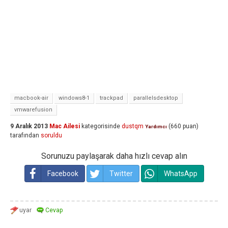
macbook-air
windows8-1
trackpad
parallelsdesktop
vmwarefusion
9 Aralık 2013
Mac Ailesi
kategorisinde
dustqm
(
660
puan)
Yardımcı
tarafından
soruldu
Sorunuzu paylaşarak daha hızlı cevap alın
Facebook
Twitter
WhatsApp