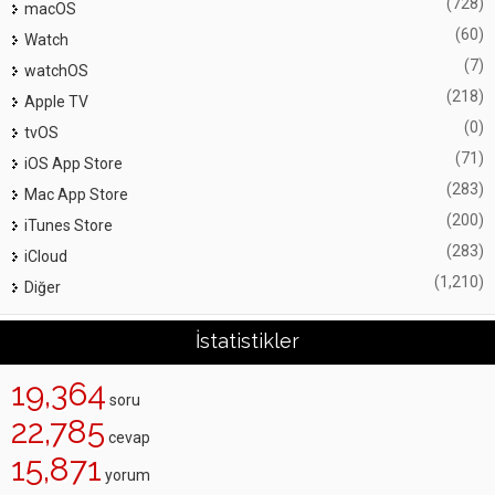
(728)
macOS
(60)
Watch
(7)
watchOS
(218)
Apple TV
(0)
tvOS
(71)
iOS App Store
(283)
Mac App Store
(200)
iTunes Store
(283)
iCloud
(1,210)
Diğer
İstatistikler
19,364
soru
22,785
cevap
15,871
yorum