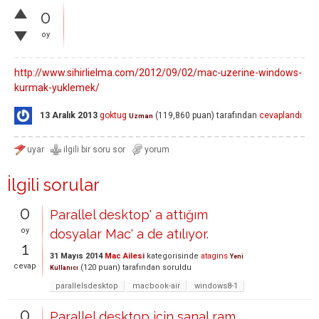
0
oy
http://www.sihirlielma.com/2012/09/02/mac-uzerine-windows-
kurmak-yuklemek/
13 Aralık 2013
goktug
(
119,860
puan)
tarafından
cevaplandı
Uzman
İlgili sorular
0
Parallel desktop' a attığım
oy
dosyalar Mac' a de atılıyor.
1
31 Mayıs 2014
Mac Ailesi
kategorisinde
atagins
Yeni
cevap
(
120
puan)
tarafından
soruldu
Kullanıcı
parallelsdesktop
macbook-air
windows8-1
0
Parallel desktop için sanal ram