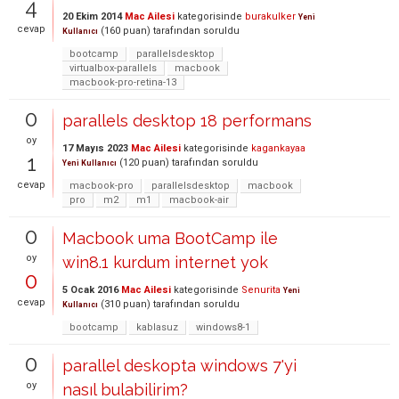
4
20 Ekim 2014
Mac Ailesi
kategorisinde
burakulker
Yeni
cevap
(
160
puan)
tarafından
soruldu
Kullanıcı
bootcamp
parallelsdesktop
virtualbox-parallels
macbook
macbook-pro-retina-13
0
parallels desktop 18 performans
oy
17 Mayıs 2023
Mac Ailesi
kategorisinde
kagankayaa
1
(
120
puan)
tarafından
soruldu
Yeni Kullanıcı
cevap
macbook-pro
parallelsdesktop
macbook
pro
m2
m1
macbook-air
0
Macbook uma BootCamp ile
oy
win8.1 kurdum internet yok
0
5 Ocak 2016
Mac Ailesi
kategorisinde
Senurita
Yeni
cevap
(
310
puan)
tarafından
soruldu
Kullanıcı
bootcamp
kablasuz
windows8-1
0
parallel deskopta windows 7'yi
oy
nasıl bulabilirim?