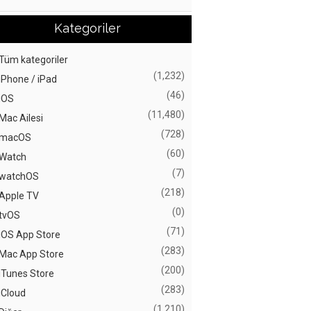
Kategoriler
Tüm kategoriler
(1,232)
iPhone / iPad
(46)
iOS
(11,480)
Mac Ailesi
(728)
macOS
(60)
Watch
(7)
watchOS
(218)
Apple TV
(0)
tvOS
(71)
iOS App Store
(283)
Mac App Store
(200)
iTunes Store
(283)
iCloud
(1,210)