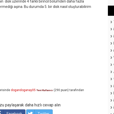
n disk üzerinde 4 farklı birincil bölümden daha fazla
rmediği aşina. Bu durumda 5. bir disk nasıl oluşturabilirim
risinde
dogandoganay05
(
290
puan)
tarafından
Yeni Kullanıcı
u paylaşarak daha hızlı cevap alın
Facebook
Twitter