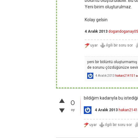
bölüntü oluşturulabilir. Bu
Yeni birim oluşturulmaz.
Kolay gelsin
4 Aralık 2013
dogandoganay0
yeni bir bölüntü oluşturmamış 
de sorunu çözdüğünüze sevi
4 Aralık 2013
hakan214151
D
bildiğim kadarıyla bu istedi
0
oy
4 Aralık 2013
hakan2141