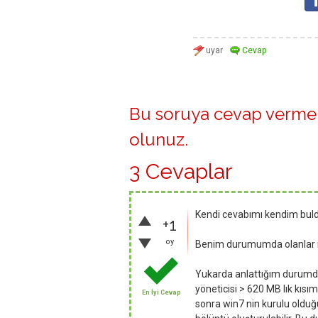
Bu soruya cevap vermek
olunuz
.
3 Cevaplar
Kendi cevabımı kendim bul
+1
oy
Benim durumumda olanlar iç
Yukarda anlattığım durumda 
yöneticisi > 620 MB lık kısım
En İyi Cevap
sonra win7 nin kurulu olduğu 