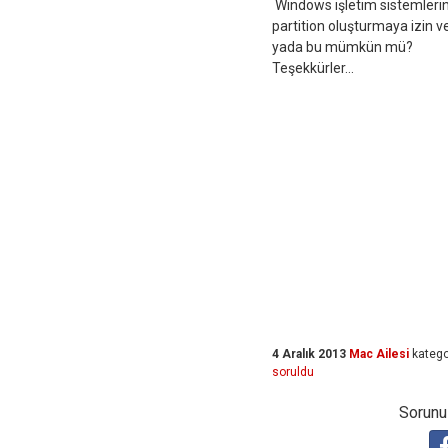
Windows işletim sistemlerini
partition oluşturmaya izin ve
yada bu mümkün mü?
Teşekkürler...
4 Aralık 2013
Mac Ailesi
katego
soruldu
Sorunuz