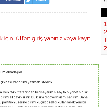
 için lütfen
giriş yapınız
veya
kayıt
1
dum arkadaşlar.
in nasıl yaptığımı yazmak istedim.
iken, Win7 tarafından bilgisayarım > sağ tık > yönet > disk
 birimi sil deyip silinir. Bu kısım recovery kısmı sanırım. Daha
partition üzerine birimi küçült özelliği kullanılarak yeni bir