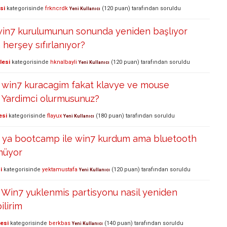
si
kategorisinde
frkncrdk
(
120
puan)
tarafından
soruldu
Yeni Kullanıcı
in7 kurulumunun sonunda yeniden başlıyor
 herşey sıfırlanıyor?
lesi
kategorisinde
hknalbayli
(
120
puan)
tarafından
soruldu
Yeni Kullanıcı
 win7 kuracagim fakat klavye ve mouse
 Yardimci olurmusunuz?
esi
kategorisinde
flayux
(
180
puan)
tarafından
soruldu
Yeni Kullanıcı
ya bootcamp ile win7 kurdum ama bluetooth
müyor
i
kategorisinde
yektamustafa
(
120
puan)
tarafından
soruldu
Yeni Kullanıcı
 Win7 yuklenmis partisyonu nasil yeniden
ilirim
lesi
kategorisinde
berkbas
(
140
puan)
tarafından
soruldu
Yeni Kullanıcı