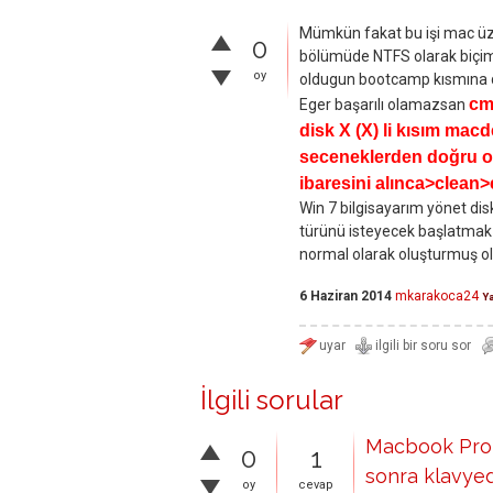
Mümkün fakat bu işi mac üze
0
bölümüde NTFS olarak biçiml
oy
oldugun bootcamp kısmına
cm
Eger başarılı olamazsan
disk X (X) li kısım mac
seceneklerden doğru ol
ibaresini alınca>clean>
Win 7 bilgisayarım yönet di
türünü isteyecek başlatmak 
normal olarak oluşturmuş ol
6 Haziran 2014
mkarakoca24
Y
İlgili sorular
Macbook Pro 
0
1
sonra klavyed
oy
cevap