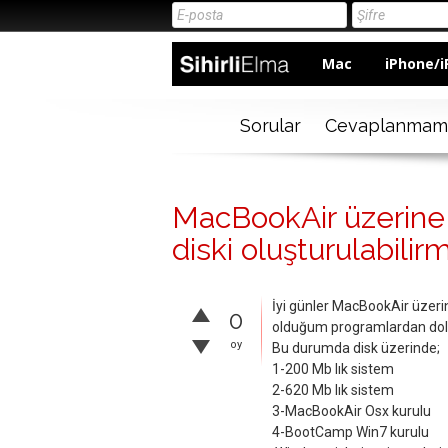
Mac
iPhone/i
Sorular
Cevaplanmam
MacBookAir üzerine
diski oluşturulabilirm
İyi günler MacBookAir üzer
0
olduğum programlardan dolayı
oy
Bu durumda disk üzerinde;
1-200 Mb lık sistem
2-620 Mb lık sistem
3-MacBookAir Osx kurulu
4-BootCamp Win7 kurulu