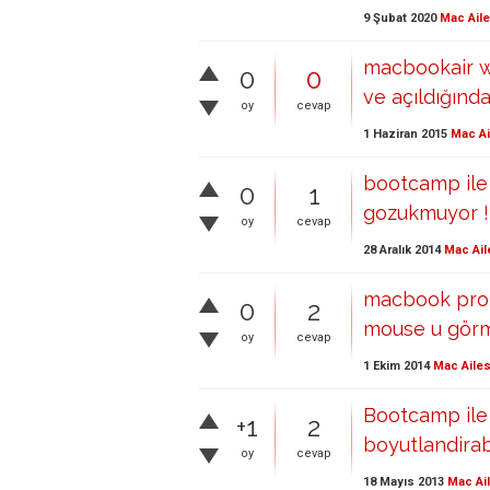
9 Şubat 2020
Mac Aile
macbookair w
0
0
ve açıldığında
oy
cevap
1 Haziran 2015
Mac Ai
bootcamp ile
0
1
gozukmuyor !
oy
cevap
28 Aralık 2014
Mac Ail
macbook pro 
0
2
mouse u gör
oy
cevap
1 Ekim 2014
Mac Ailes
Bootcamp ile
+1
2
boyutlandirab
oy
cevap
18 Mayıs 2013
Mac Ai