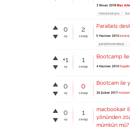
2 Nisan 2018
Mac Aile
macbook-pro
bo
Parallels des
0
2
5 Haziran 2014
beler
oy
cevap
parallelsdesktop
Bootcamp ile
+1
1
4 Haziran 2014
DayaK
oy
cevap
Bootcam ile 
0
0
26 Şubat 2017
muham
oy
cevap
macbookair il
0
1
yönünden 202
oy
cevap
mümkün mü?