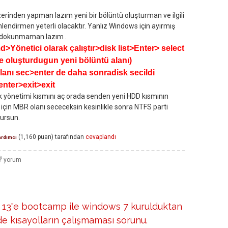
rinden yapman lazım yeni bir bölüntü oluşturman ve ilgili
endirmen yeterli olacaktır. Yanlız Windows için ayırmış
 dokunmaman lazım .
d>Yönetici olarak çalıştır>disk list>Enter> select
de oluşturdugun yeni bölüntü alanı)
anı sec>enter de daha sonradisk secildi
enter>exit>exit
sk yönetimi kısmını aç orada senden yeni HDD kısmının
için MBR olanı sececeksin kesinlikle sonra NTFS parti
ursun.
(
1,160
puan)
tarafından
cevaplandı
ardımcı
13"e bootcamp ile windows 7 kurulduktan
e kısayolların çalışmaması sorunu.