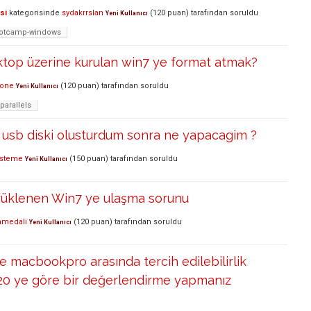
si
kategorisinde
sydakrrslan
(
120
puan)
tarafından
soruldu
Yeni Kullanıcı
otcamp-windows
ktop üzerine kurulan win7 ye format atmak?
pone
(
120
puan)
tarafından
soruldu
Yeni Kullanıcı
parallels
 usb diski olusturdum sonra ne yapacagim ?
isteme
(
150
puan)
tarafından
soruldu
Yeni Kullanıcı
yüklenen Win7 ye ulaşma sorunu
medali
(
120
puan)
tarafından
soruldu
Yeni Kullanıcı
e macbookpro arasında tercih edilebilirlik
0 ye göre bir değerlendirme yapmanız