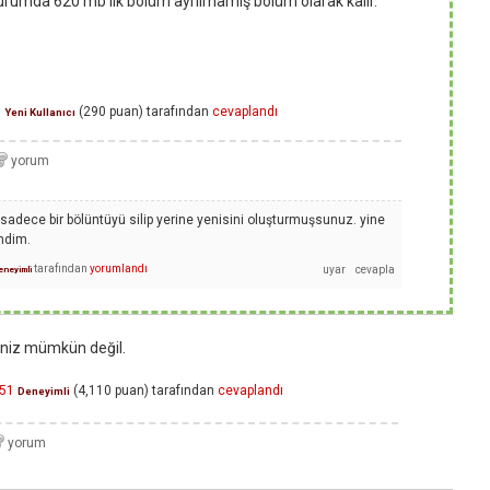
 durumda 620 mb lık bölüm ayrılmamış bölüm olarak kalır.
5
(
290
puan)
tarafından
cevaplandı
Yeni Kullanıcı
sadece bir bölüntüyü silip yerine yenisini oluşturmuşsunuz. yine
ndim.
tarafından
yorumlandı
eneyimli
ğiniz mümkün değil.
51
(
4,110
puan)
tarafından
cevaplandı
Deneyimli