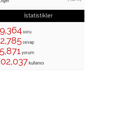
Diğer
İstatistikler
19,364
soru
22,785
cevap
5,871
yorum
202,037
kullanıcı