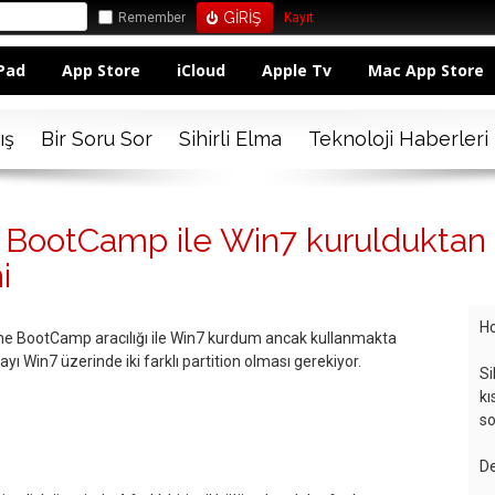
Remember
Kayıt
Pad
App Store
iCloud
Apple Tv
Mac App Store
ış
Bir Soru Sor
Sihirli Elma
Teknoloji Haberleri
 BootCamp ile Win7 kurulduktan 
i
Ho
ine BootCamp aracılığı ile Win7 kurdum ancak kullanmakta
 Win7 üzerinde iki farklı partition olması gerekiyor.
Si
kı
so
De