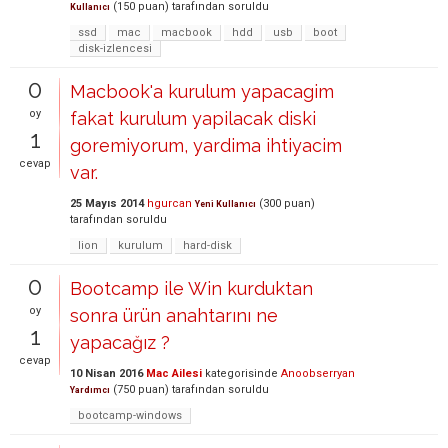
(
150
puan)
tarafından
soruldu
Kullanıcı
ssd
mac
macbook
hdd
usb
boot
disk-izlencesi
0
Macbook'a kurulum yapacagim
oy
fakat kurulum yapilacak diski
1
goremiyorum, yardima ihtiyacim
cevap
var.
25 Mayıs 2014
hgurcan
(
300
puan)
Yeni Kullanıcı
tarafından
soruldu
lion
kurulum
hard-disk
0
Bootcamp ile Win kurduktan
oy
sonra ürün anahtarını ne
1
yapacağız ?
cevap
10 Nisan 2016
Mac Ailesi
kategorisinde
Anoobserryan
(
750
puan)
tarafından
soruldu
Yardımcı
bootcamp-windows