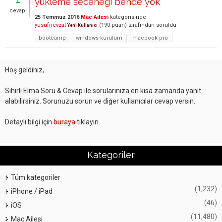
yukleme secenegi bende yok
cevap
25 Temmuz 2016
Mac Ailesi
kategorisinde
yusufnevzat
(
190
puan)
tarafından
soruldu
Yeni Kullanıcı
bootcamp
windows-kurulum
macbook-pro
Hoş geldiniz,
Sihirli Elma Soru & Cevap ile sorularınıza en kısa zamanda yanıt
alabilirsiniz. Sorunuzu sorun ve diğer kullanıcılar cevap versin.
Detaylı bilgi için
buraya
tıklayın.
Kategoriler
Tüm kategoriler
(1,232)
iPhone / iPad
(46)
iOS
(11,480)
Mac Ailesi