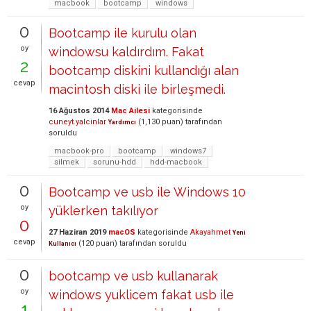
macbook
bootcamp
windows
0
Bootcamp ile kurulu olan
oy
windowsu kaldırdım. Fakat
2
bootcamp diskini kullandığı alan
cevap
macintosh diski ile birleşmedi.
16 Ağustos 2014
Mac Ailesi
kategorisinde
cuneyt.yalcinlar
(
1,130
puan)
tarafından
Yardımcı
soruldu
macbook-pro
bootcamp
windows7
silmek
sorunu-hdd
hdd-macbook
0
Bootcamp ve usb ile Windows 10
oy
yüklerken takılıyor
0
27 Haziran 2019
macOS
kategorisinde
Akayahmet
Yeni
cevap
(
120
puan)
tarafından
soruldu
Kullanıcı
0
bootcamp ve usb kullanarak
oy
windows yuklicem fakat usb ile
1