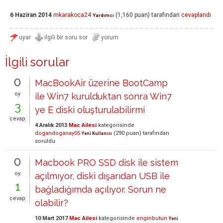
6 Haziran 2014
mkarakoca24
(
1,160
puan)
tarafından
cevaplandı
Yardımcı
İlgili sorular
0
MacBookAir üzerine BootCamp
oy
ile Win7 kurulduktan sonra Win7
3
ye E diski oluşturulabilirmi
cevap
4 Aralık 2013
Mac Ailesi
kategorisinde
dogandoganay05
(
290
puan)
tarafından
Yeni Kullanıcı
soruldu
0
Macbook PRO SSD disk ile sistem
oy
açılmıyor, diski dışarıdan USB ile
1
bağladığımda açılıyor. Sorun ne
cevap
olabilir?
10 Mart 2017
Mac Ailesi
kategorisinde
enginbutun
Yeni