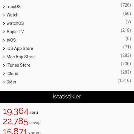
(728)
macOS
(60)
Watch
(7)
watchOS
(218)
Apple TV
(0)
tvOS
(71)
iOS App Store
(283)
Mac App Store
(200)
iTunes Store
(283)
iCloud
(1,210)
Diğer
İstatistikler
19,364
soru
22,785
cevap
15,871
yorum