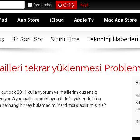
Remember
Kayıt
Pad
App Store
iCloud
Apple Tv
Mac App Store
ış
Bir Soru Sor
Sihirli Elma
Teknoloji Haberleri
ailleri tekrar yüklenmesi Problem
Ho
 outlook 2011 kullanıyorum ve maillerim düzensiz
Si
leniyor. Aynı mailler son iki ayda 5 defa yüklendi. Tüm
kı
 herhangi birşey bulamadım. Yardımcı olabilir misiniz?
so
De