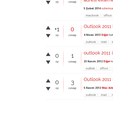
oy
cevap
5 Şubat 2014
ozlemu
macbook
office
Outlook 2011
+1
0
4 Nisan 2013
Diğer
kat
oy
cevap
outlook
mail
outlook 2011 
0
1
23 Kasım 2012
Diğer
k
oy
cevap
outllok
office
Outlook 2011
0
3
5 Kasım 2012
Mac Ail
oy
cevap
outlook
mail