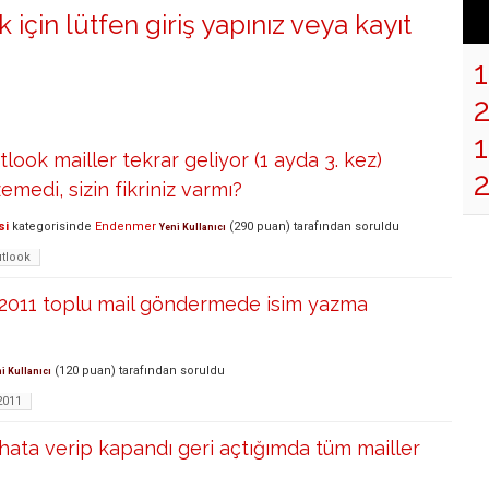
 için lütfen
giriş yapınız
veya
kayıt
1
tlook mailler tekrar geliyor (1 ayda 3. kez)
medi, sizin fikriniz varmı?
si
kategorisinde
Endenmer
(
290
puan)
tarafından
soruldu
Yeni Kullanıcı
tlook
2011 toplu mail göndermede isim yazma
(
120
puan)
tarafından
soruldu
i Kullanıcı
2011
hata verip kapandı geri açtığımda tüm mailler