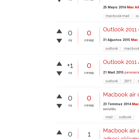
25 Mayıs 2016
Mac Ai
macbook-mail
o
Outlook 2011 
0
0
31 Ağustos 2015
Mac 
oy
cevap
outlook
macboo
Outlook 2011
+1
0
21 Mart 2015
peresere
oy
cevap
outlook
2011
Macbook air 
0
0
23 Temmuz 2014
Mac 
oy
cevap
soruldu
mail
outlook
Macbook air 
0
1
adresi eklem