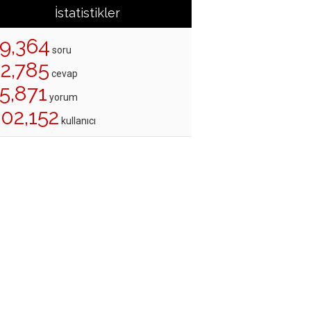
İstatistikler
19,364
soru
22,785
cevap
5,871
yorum
202,152
kullanıcı