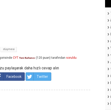
düşmesi
gorisinde
CYT
(
120
puan)
tarafından
soruldu
Yeni Kullanıcı
u paylaşarak daha hızlı cevap alın
Facebook
Twitter