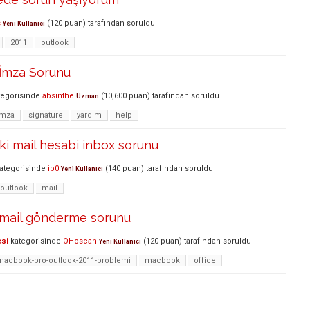
s
(
120
puan)
tarafından
soruldu
Yeni Kullanıcı
2011
outlook
 İmza Sorunu
egorisinde
absinthe
(
10,600
puan)
tarafından
soruldu
Uzman
imza
signature
yardım
help
iki mail hesabi inbox sorunu
ategorisinde
ib0
(
140
puan)
tarafından
soruldu
Yeni Kullanıcı
outlook
mail
 mail gönderme sorunu
esi
kategorisinde
OHoscan
(
120
puan)
tarafından
soruldu
Yeni Kullanıcı
macbook-pro-outlook-2011-problemi
macbook
office