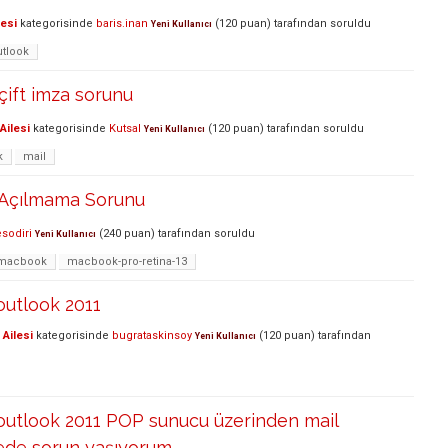
lesi
kategorisinde
baris.inan
(
120
puan)
tarafından
soruldu
Yeni Kullanıcı
utlook
çift imza sorunu
Ailesi
kategorisinde
Kutsal
(
120
puan)
tarafından
soruldu
Yeni Kullanıcı
k
mail
 Açılmama Sorunu
sodiri
(
240
puan)
tarafından
soruldu
Yeni Kullanıcı
macbook
macbook-pro-retina-13
outlook 2011
Ailesi
kategorisinde
bugrataskinsoy
(
120
puan)
tarafından
Yeni Kullanıcı
outlook 2011 POP sunucu üzerinden mail
ede sorun yaşıyorum