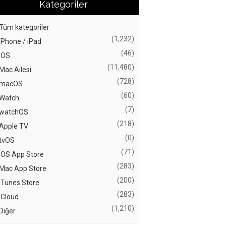
Kategoriler
Tüm kategoriler
(1,232)
iPhone / iPad
(46)
iOS
(11,480)
Mac Ailesi
(728)
macOS
(60)
Watch
(7)
watchOS
(218)
Apple TV
(0)
tvOS
(71)
iOS App Store
(283)
Mac App Store
(200)
iTunes Store
(283)
iCloud
(1,210)
Diğer