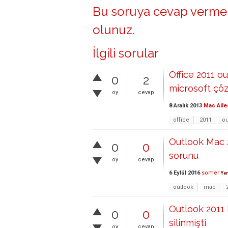
Bu soruya cevap vermek
olunuz
.
İlgili sorular
Office 2011 ou
0
2
microsoft çöze
oy
cevap
8 Aralık 2013
Mac Aile
office
2011
ou
Outlook Mac 
0
0
sorunu
oy
cevap
6 Eylül 2016
somer
Yen
outlook
mac
Outlook 2011 
0
0
silinmişti
oy
cevap