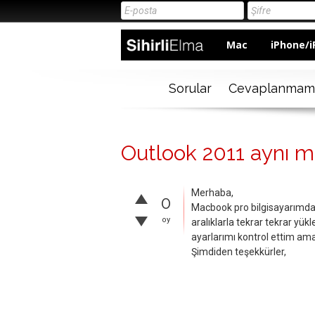
Mac
iPhone/i
Sorular
Cevaplanmam
Outlook 2011 aynı m
Merhaba,
0
Macbook pro bilgisayarımda
oy
aralıklarla tekrar tekrar yük
ayarlarımı kontrol ettim ama
Şimdiden teşekkürler,