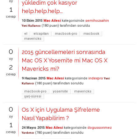
oy
yükledim çok kasıyor
1
help.help.help...
cevap
10 Ekim 2015
Mac Ailesi
kategorisinde
semihozsahin
(
180
puan)
tarafından
soruldu
Yeni Kullanıcı
el
elcapitan
macbook-pro
macbook
mavericks
0
2015 güncellemeleri sonrasında
oy
Mac OS X Yosemite mi Mac OS X
2
Mavericks mi?
cevap
9 Haziran 2015
Mac Ailesi
kategorisinde
indexpro
Yeni
(
180
puan)
tarafından
soruldu
Kullanıcı
macbook-pro
yosemite
mavericks
şarj-süresi
0
Os X için Uygulama Şifreleme
oy
Nasıl Yapabilirim ?
1
24 Mayıs 2015
Mac Ailesi
kategorisinde
dogussonmez
cevap
(
780
puan)
tarafından
soruldu
Yardımcı