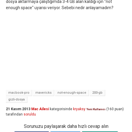
dosya aktarmaya çalıştığımda 3-4 GB alan kaldığı için "not
enough space" uyarısı veriyor. Sebebi nedir anlayamadım?
macbook-pro
mavericks
not-enough-space
200-gb
gizli-dosya
21 Kasım 2013
Mac Ailesi
kategorisinde
kryaksy
(
160
puan)
Yeni Kullanıcı
tarafından
soruldu
Sorunuzu paylaşarak daha hızlı cevap alın