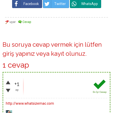
Facebook
Twitter
WhatsApp
Bu soruya cevap vermek için lütfen
giriş yapınız
veya
kayıt olunuz
.
1 cevap
+1
oy
En İyi Cevap
http://www.whatsizemac.com