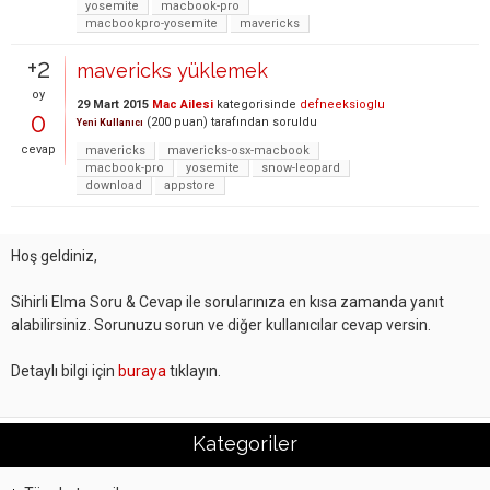
yosemite
macbook-pro
macbookpro-yosemite
mavericks
+2
mavericks yüklemek
oy
29 Mart 2015
Mac Ailesi
kategorisinde
defneeksioglu
0
(
200
puan)
tarafından
soruldu
Yeni Kullanıcı
cevap
mavericks
mavericks-osx-macbook
macbook-pro
yosemite
snow-leopard
download
appstore
Hoş geldiniz,
Sihirli Elma Soru & Cevap ile sorularınıza en kısa zamanda yanıt
alabilirsiniz. Sorunuzu sorun ve diğer kullanıcılar cevap versin.
Detaylı bilgi için
buraya
tıklayın.
Kategoriler