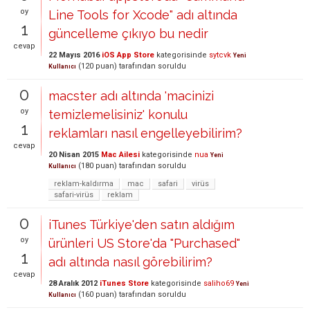
oy
Line Tools for Xcode" adı altında
1
güncelleme çıkıyo bu nedir
cevap
22 Mayıs 2016
iOS App Store
kategorisinde
sytcvk
Yeni
(
120
puan)
tarafından
soruldu
Kullanıcı
0
macster adı altında 'macinizi
oy
temizlemelisiniz' konulu
1
reklamları nasıl engelleyebilirim?
cevap
20 Nisan 2015
Mac Ailesi
kategorisinde
nua
Yeni
(
180
puan)
tarafından
soruldu
Kullanıcı
reklam-kaldırma
mac
safari
virüs
safari-virüs
reklam
0
iTunes Türkiye'den satın aldığım
oy
ürünleri US Store'da "Purchased"
1
adı altında nasıl görebilirim?
cevap
28 Aralık 2012
iTunes Store
kategorisinde
saliho69
Yeni
(
160
puan)
tarafından
soruldu
Kullanıcı