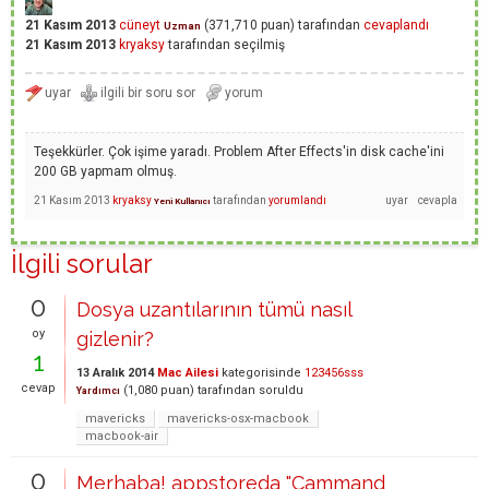
21 Kasım 2013
cüneyt
(
371,710
puan)
tarafından
cevaplandı
Uzman
21 Kasım 2013
kryaksy
tarafından
seçilmiş
Teşekkürler. Çok işime yaradı. Problem After Effects'in disk cache'ini
200 GB yapmam olmuş.
21 Kasım 2013
kryaksy
tarafından
yorumlandı
Yeni Kullanıcı
İlgili sorular
0
Dosya uzantılarının tümü nasıl
oy
gizlenir?
1
13 Aralık 2014
Mac Ailesi
kategorisinde
123456sss
cevap
(
1,080
puan)
tarafından
soruldu
Yardımcı
mavericks
mavericks-osx-macbook
macbook-air
0
Merhaba! appstoreda "Cammand