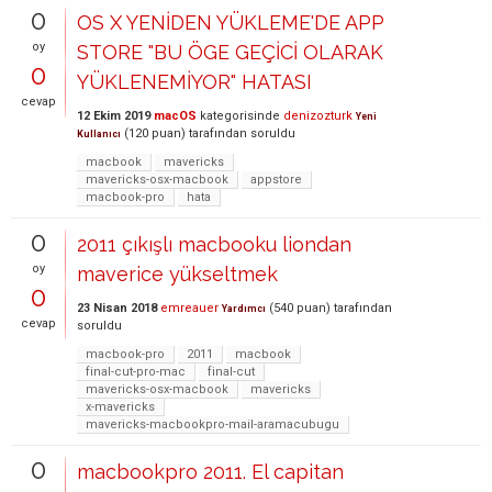
0
OS X YENİDEN YÜKLEME'DE APP
oy
STORE "BU ÖGE GEÇİCİ OLARAK
0
YÜKLENEMİYOR" HATASI
cevap
12 Ekim 2019
macOS
kategorisinde
denizozturk
Yeni
(
120
puan)
tarafından
soruldu
Kullanıcı
macbook
mavericks
mavericks-osx-macbook
appstore
macbook-pro
hata
0
2011 çıkışlı macbooku liondan
oy
maverice yükseltmek
0
23 Nisan 2018
emreauer
(
540
puan)
tarafından
Yardımcı
cevap
soruldu
macbook-pro
2011
macbook
final-cut-pro-mac
final-cut
mavericks-osx-macbook
mavericks
x-mavericks
mavericks-macbookpro-mail-aramacubugu
0
macbookpro 2011. El capitan