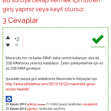
Bu soruya cevap vermek için lütfen
giriş yapınız
veya
kayıt olunuz
.
3 Cevaplar
+2
oy
En İyi Cevap
Mavericks her ne kadar RAM'i daha verimli kullanıyor olsa da
2GB RAM biraz yetersiz kalabiliyor. Zaten yükleyebilmek için en
az 2GB RAM gerekiyor.
Şuradaki yazıya göz atabilirsiniz Mavericks'in ihtiyaçları için:
http://www.sihirlielma.com/2013/10/22/mavericks-gecis-
oncesi-hazirlik/
21 Kasım 2013
goktug
(
119,860
puan)
tarafından
cevaplandı
Uzman
21 Kasım 2013
ygurbuz
tarafından
seçilmiş