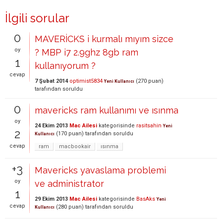
İlgili sorular
0
MAVERİCKS i kurmalı mıyım sizce
oy
? MBP i7 2.9ghz 8gb ram
1
kullanıyorum ?
cevap
7 Şubat 2014
optimist5834
(
270
puan)
Yeni Kullanıcı
tarafından
soruldu
0
mavericks ram kullanımı ve ısınma
oy
24 Ekim 2013
Mac Ailesi
kategorisinde
rasitsahin
Yeni
2
(
170
puan)
tarafından
soruldu
Kullanıcı
cevap
ram
macbookair
ısınma
+3
Mavericks yavaslama problemi
oy
ve administrator
1
29 Ekim 2013
Mac Ailesi
kategorisinde
BasAks
Yeni
cevap
(
280
puan)
tarafından
soruldu
Kullanıcı