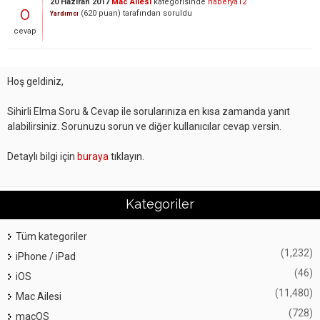
20 Haziran 2017
Mac Ailesi
kategorisinde
naberya12
0
(
620
puan)
tarafından
soruldu
Yardımcı
cevap
Hoş geldiniz,
Sihirli Elma Soru & Cevap ile sorularınıza en kısa zamanda yanıt
alabilirsiniz. Sorunuzu sorun ve diğer kullanıcılar cevap versin.
Detaylı bilgi için
buraya
tıklayın.
Kategoriler
Tüm kategoriler
(1,232)
iPhone / iPad
(46)
iOS
(11,480)
Mac Ailesi
(728)
macOS