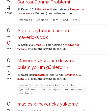
oy
Sonrası Donma Problemi
4
21 Kasım 2014
Mac Ailesi
kategorisinde
Desperlon
cevap
(
280
puan)
tarafından
soruldu
Yeni Kullanıcı
macbook
upgrade
ram
ssd
pro
0
Apple sayfasında neden
oy
mavericks yok ?
0
12 Aralık 2020
macOS
kategorisinde
madworlld
cevap
(
900
puan)
tarafından
soruldu
Yardımcı
0
Mavericks kurulum dosyası
oy
bulamıyorum günlerdir ?
1
13 Ocak 2020
macOS
kategorisinde
lostdass
Yeni
cevap
(
140
puan)
tarafından
soruldu
Kullanıcı
macos
mac
mavericks
elcapitan
güncelleme
macos-mojave
macos-sierra
macbook
0
mac os x mavericks yükleme
oy