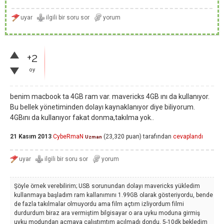
+2
oy
benim macbook ta 4GB ram var. mavericks 4GB ını da kullanıyor.
Bu bellek yönetiminden dolayı kaynaklanıyor diye biliyorum.
4GBını da kullanıyor fakat donma,takılma yok..
21 Kasım 2013
CybeRmaN
(
23,320
puan)
tarafından
cevaplandı
Uzman
Şöyle örnek verebilirim; USB sorunundan dolayı mavericks yükledim
kullanmaya başladım ram kallanımını 1.99GB olarak gösteriyordu, bende
de fazla takılmalar olmuyordu ama film açtım izliyordum filmi
durdurdum biraz ara vermiştim bilgisayar o ara uyku moduna girmiş
uyku modundan açmaya çalıştımtım açılmadı dondu, 5-10dk bekledim