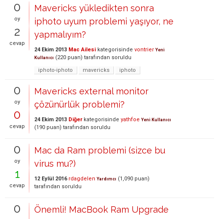
0
Mavericks yükledikten sonra
oy
iphoto uyum problemi yaşıyor, ne
2
yapmalıyım?
cevap
24 Ekim 2013
Mac Ailesi
kategorisinde
vontrier
Yeni
(
220
puan)
tarafından
soruldu
Kullanıcı
iphoto-iphoto
mavericks
iphoto
0
Mavericks external monitor
oy
çözünürlük problemi?
0
24 Ekim 2013
Diğer
kategorisinde
yathfoe
Yeni Kullanıcı
cevap
(
190
puan)
tarafından
soruldu
0
Mac da Ram problemi (sizce bu
oy
virus mu?)
1
12 Eylül 2016
rdagdelen
(
1,090
puan)
Yardımcı
cevap
tarafından
soruldu
0
Önemli! MacBook Ram Upgrade