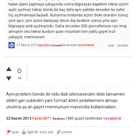
halen işlem yapmaya çalışıyordu sonra bilgisayarı kapattım tekrar açtım
açılır açılmaz tekrar dondu bir kaç defa aynı şekilde denedim bu sefer
hiç açılmamaya başladı. Kurtarma modunda açtım diski onardım sonuç
yine aynı, içini açtım bataryayı devre dışı bıraktım sonuç yine aynı
bilgisayar artık açılmıyordu. Daha önceden SSD güncellemesi için imaj
almıştım onu tekrar kurdum şuan mountain lion yüklü gayet hızlı
çalışıyor, memnunum.
21 Kasım 2013
ygurbuz
tarafından
yorumlandı
Deneyimli
0
oy
Aynı problem bende de oldu disk izlencesinden diski tamamen
sildim geri yukledim yani format attim yedeklemeni almayi
unutma şu an gayet memnunum mavericks kullanmalisin...
22 Kasım 2013
hasan3871
(
480
puan)
tarafından
cevaplandı
Yardımcı