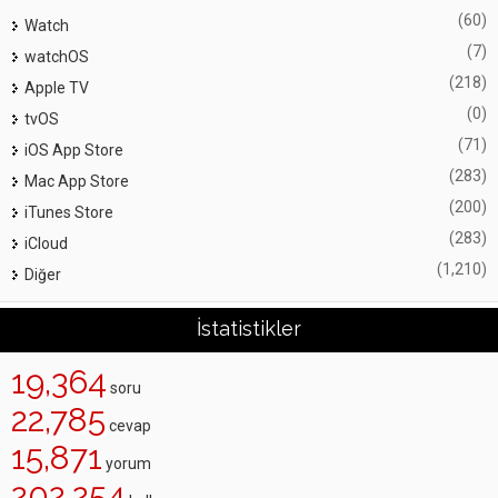
(60)
Watch
(7)
watchOS
(218)
Apple TV
(0)
tvOS
(71)
iOS App Store
(283)
Mac App Store
(200)
iTunes Store
(283)
iCloud
(1,210)
Diğer
İstatistikler
19,364
soru
22,785
cevap
15,871
yorum
202,254