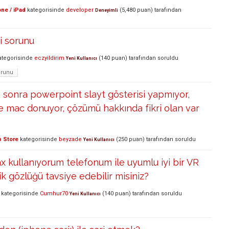
ne / iPad
kategorisinde
developer
(
5,480
puan)
tarafından
Deneyimli
i sorunu
tegorisinde
eczyildirim
(
140
puan)
tarafından
soruldu
Yeni Kullanıcı
orunu
sonra powerpoint slayt gösterisi yapmıyor,
le mac donuyor, çözümü hakkında fikri olan var
 Store
kategorisinde
beyzade
(
250
puan)
tarafından
soruldu
Yeni Kullanıcı
 kullanıyorum telefonum ile uyumlu iyi bir VR
ik gözlüğü tavsiye edebilir misiniz?
kategorisinde
Cumhur70
(
140
puan)
tarafından
soruldu
Yeni Kullanıcı