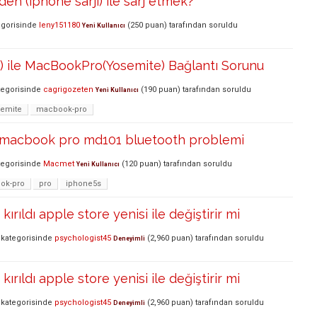
den (iphone sarjı) ile sarj etmek?
gorisinde
leny151180
(
250
puan)
tarafından
soruldu
Yeni Kullanıcı
1) ile MacBookPro(Yosemite) Bağlantı Sorunu
egorisinde
cagrigozeten
(
190
puan)
tarafından
soruldu
Yeni Kullanıcı
semite
macbook-pro
e macbook pro md101 bluetooth problemi
egorisinde
Macmet
(
120
puan)
tarafından
soruldu
Yeni Kullanıcı
ok-pro
pro
iphone5s
ırıldı apple store yenisi ile değiştirir mi
kategorisinde
psychologist45
(
2,960
puan)
tarafından
soruldu
Deneyimli
ırıldı apple store yenisi ile değiştirir mi
kategorisinde
psychologist45
(
2,960
puan)
tarafından
soruldu
Deneyimli