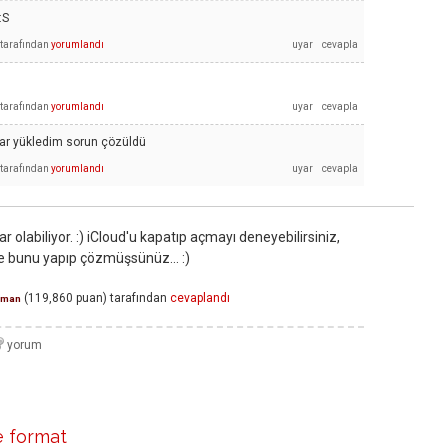
:S
tarafından
yorumlandı
tarafından
yorumlandı
krar yükledim sorun çözüldü
tarafından
yorumlandı
 olabiliyor. :) iCloud'u kapatıp açmayı deneyebilirsiniz,
e bunu yapıp çözmüşsünüz... :)
(
119,860
puan)
tarafından
cevaplandı
zman
le format