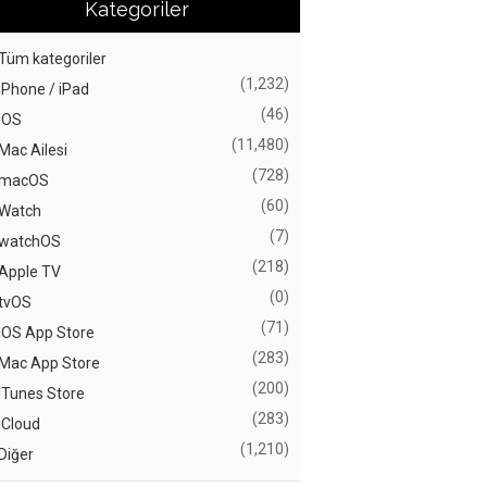
Kategoriler
Tüm kategoriler
(1,232)
iPhone / iPad
(46)
iOS
(11,480)
Mac Ailesi
(728)
macOS
(60)
Watch
(7)
watchOS
(218)
Apple TV
(0)
tvOS
(71)
iOS App Store
(283)
Mac App Store
(200)
iTunes Store
(283)
iCloud
(1,210)
Diğer