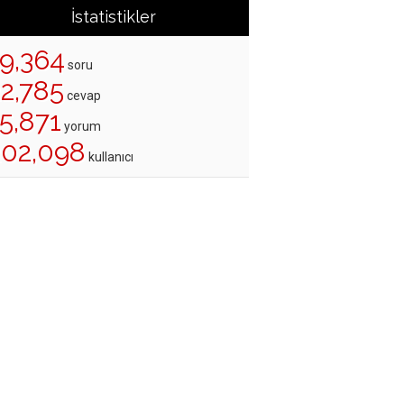
İstatistikler
19,364
soru
22,785
cevap
5,871
yorum
202,098
kullanıcı