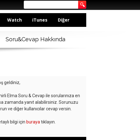
Watch
iTunes
Diğer
Soru&Cevap Hakkında
ş geldiniz,
hirli Elma Soru & Cevap ile sorularınıza en
sa zamanda yanıt alabilirsiniz. Sorunuzu
run ve diğer kullanıcılar cevap versin.
taylı bilgi için
buraya
tıklayın.