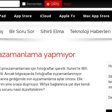
Remember
Kayıt
Pad
App Store
iCloud
Apple Tv
Mac App Store
ış
Bir Soru Sor
Sihirli Elma
Teknoloji Haberleri
şmazamanlama yapmıyor
Ho
Eşmezamanlaması için fotoğraflar işaretli. Itunes'te Wifi
etli..Ancak bilgisayarda fotoğraflar eşzamanlanmıyor.
Si
flarına girdiğimde son eşzamanlama aylar öncesi. Elle
kı
ım yine oraya düşmüyor. Wifiye bağlanınca çat diye kendi
so
 sorunu nasıl düzeltebilirim?
De