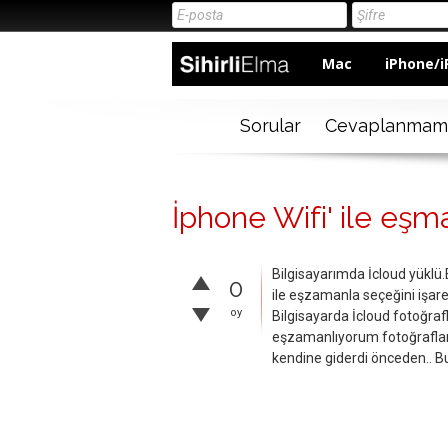
Mac
iPhone/i
Sorular
Cevaplanmam
İphone Wifi' ile e
Bilgisayarımda İcloud yüklü.
0
ile eşzamanla seçeğini işar
oy
Bilgisayarda İcloud fotoğra
eşzamanlıyorum fotoğraflar
kendine giderdi önceden.. Bu