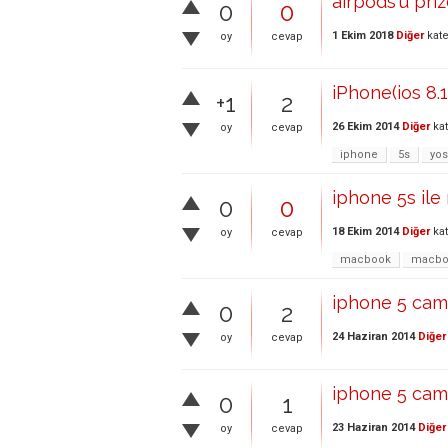
airpods'u priz
0
0
1 Ekim 2018
Diğer
kate
oy
cevap
iPhone(ios 8.
+1
2
26 Ekim 2014
Diğer
kat
oy
cevap
iphone
5s
yo
iphone 5s il
0
0
18 Ekim 2014
Diğer
kat
oy
cevap
macbook
macbo
iphone 5 cam k
0
2
24 Haziran 2014
Diğer
oy
cevap
iphone 5 cam k
0
1
23 Haziran 2014
Diğer
oy
cevap