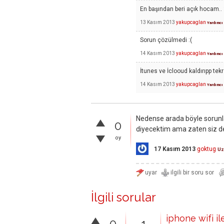
En başından beri açık hocam.. 
13 Kasım 2013
yakupcaglan
Yardımcı
Sorun çözülmedi :(
14 Kasım 2013
yakupcaglan
Yardımcı
İtunes ve İclooud kaldırıpp te
14 Kasım 2013
yakupcaglan
Yardımcı
Nedense arada böyle sorunlar
0
diyecektim ama zaten siz d
oy
17 Kasım 2013
goktug
U
İlgili sorular
iphone wifi i
0
1