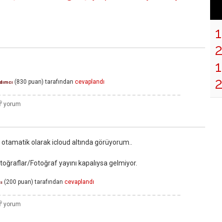
1
(
830
puan)
tarafından
cevaplandı
dımcı
r otamatik olarak icloud altında görüyorum..
toğraflar/Fotoğraf yayını kapalıysa gelmiyor.
(
200
puan)
tarafından
cevaplandı
cı