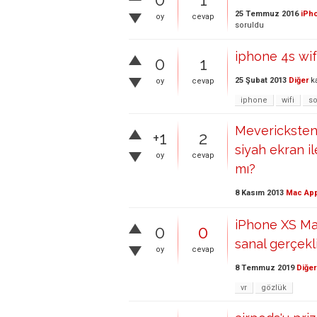
25 Temmuz 2016
iPho
oy
cevap
soruldu
iphone 4s wif
0
1
25 Şubat 2013
Diğer
ka
oy
cevap
iphone
wifi
s
Mevericksten 
+1
2
siyah ekran i
oy
cevap
mı?
8 Kasım 2013
Mac App
iPhone XS Max
0
0
sanal gerçekl
oy
cevap
8 Temmuz 2019
Diğer
vr
gözlük