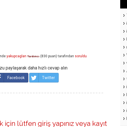
inde
yakupcaglan
(
830
puan)
tarafından
soruldu
Yardımcı
u paylaşarak daha hızlı cevap alın
Facebook
Twitter
 için lütfen
giriş yapınız
veya
kayıt