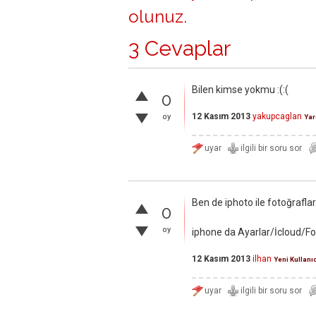
olunuz
.
3 Cevaplar
Bilen kimse yokmu :(:(
0
12 Kasım 2013
yakupcaglan
oy
Yar
Ben de iphoto ile fotoğrafla
0
oy
iphone da Ayarlar/İcloud/Fo
12 Kasım 2013
ilhan
Yeni Kullanı