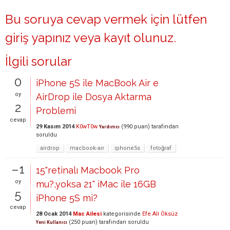
Bu soruya cevap vermek için lütfen
giriş yapınız
veya
kayıt olunuz
.
İlgili sorular
0
iPhone 5S ile MacBook Air e
oy
AirDrop ile Dosya Aktarma
2
Problemi
cevap
29 Kasım 2014
K0wT0w
(
990
puan)
tarafından
Yardımcı
soruldu
airdrop
macbook-air
iphone5s
fotoğraf
–1
15"retinalı Macbook Pro
oy
mu?,yoksa 21" iMac ile 16GB
5
iPhone 5S mi?
cevap
28 Ocak 2014
Mac Ailesi
kategorisinde
Efe Ali Öksüz
(
250
puan)
tarafından
soruldu
Yeni Kullanıcı