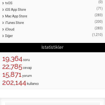
(0)
tvOS
(71)
iOS App Store
(283)
Mac App Store
(200)
iTunes Store
(283)
iCloud
(1,210)
Diğer
İstatistikler
19,364
soru
22,785
cevap
15,871
yorum
202,144
kullanıcı