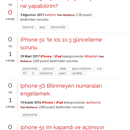
oy
ne yapabilirim?
0
9 Ağustos 2017
aslidmr
(
120
puan)
Yeni Kullanıcı
cevap
tarafından
soruldu
iphone
şarj
iphone5s
0
iPhone 5s 'te ios 10.3 güncelleme
oy
sorunu
1
29 Mart 2017
iPhone / iPad
kategorisinde
AttilaHan
Yeni
cevap
(
320
puan)
tarafından
soruldu
Kullanıcı
iphone5s
iphone
hata
güncelleme
ios
10
3
yükleme
uyarı
update
0
İphone 5S Bilinmeyen numaraları
oy
engellemek
1
19 Aralık 2016
iPhone / iPad
kategorisinde
djofworld
cevap
(
340
puan)
tarafından
soruldu
Yeni Kullanıcı
iphone5s
0
iphone 5s im kapandı ve açılmıyor