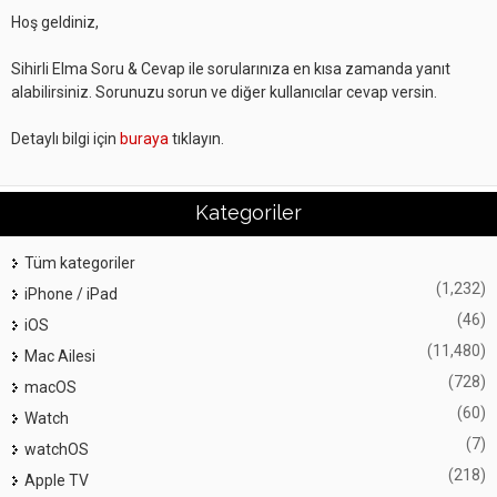
Hoş geldiniz,
Sihirli Elma Soru & Cevap ile sorularınıza en kısa zamanda yanıt
alabilirsiniz. Sorunuzu sorun ve diğer kullanıcılar cevap versin.
Detaylı bilgi için
buraya
tıklayın.
Kategoriler
Tüm kategoriler
(1,232)
iPhone / iPad
(46)
iOS
(11,480)
Mac Ailesi
(728)
macOS
(60)
Watch
(7)
watchOS
(218)
Apple TV