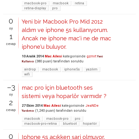
macbook-pro
macbook
retina
retina-display
pro
0
Yeni bir Macbook Pro Mid 2012
oy
aldım ve iphone 5s kullanıyorum.
1
Ancak ne iphone mac'i ne de mac
cevap
iphone'u buluyor.
10 Aralık 2014
Mac Ailesi
kategorisinde
gzmrt
Yeni
(
380
puan)
tarafından
soruldu
Kullanıcı
airdrop
macbook
iphone5s
yazılım
wifi
–3
mac pro İçin bluetooth ses
oy
sistemi veya hoparlör varmıdır ?
2
27 Ekim 2014
Mac Ailesi
kategorisinde
JeaNDe
cevap
(
1,240
puan)
tarafından
soruldu
Yardımcı
macbook
macbook-pro
pro
macbook-pro-retina
bluetoot
hoparlör
0
Iphone 5s açıkken şarj olmuyor,