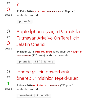
oy
?
0
21 Ekim 2016
aycameno
(
120
puan)
Yeni Kullanıcı
cevap
tarafından
soruldu
iphone5s
0
Apple İphone 5s için Parmak İzi
oy
Tutmayan Arka Ve Ön Taraf İçin
0
Jelatin Önerisi
cevap
14 Nisan 2016
iPhone / iPad
kategorisinde
tysagman
(
120
puan)
tarafından
soruldu
Yeni Kullanıcı
iphone5s
kılıf
iphone
0
İphone 5s için powerbank
oy
önerebilir misiniz? Teşekkürler.
1
7 Nisan 2016
nicksizadam
(
760
puan)
Yardımcı
cevap
tarafından
soruldu
powerbank
iphone5s