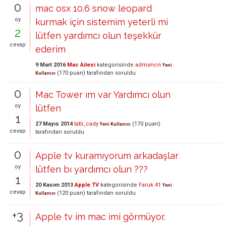
0
mac osx 10.6 snow leopard
oy
kurmak için sistemim yeterli mi
2
lütfen yardımcı olun teşekkür
cevap
ederim
9 Mart 2016
Mac Ailesi
kategorisinde
admsncn
Yeni
(
170
puan)
tarafından
soruldu
Kullanıcı
0
Mac Tower ım var Yardımcı olun
oy
lütfen
1
27 Mayıs 2014
tatli_cady
(
170
puan)
Yeni Kullanıcı
cevap
tarafından
soruldu
0
Apple tv kuramıyorum arkadaşlar
oy
lütfen bı yardımcı olun ???
1
20 Kasım 2013
Apple TV
kategorisinde
Faruk 41
Yeni
cevap
(
120
puan)
tarafından
soruldu
Kullanıcı
+3
Apple tv im mac imi görmüyor.