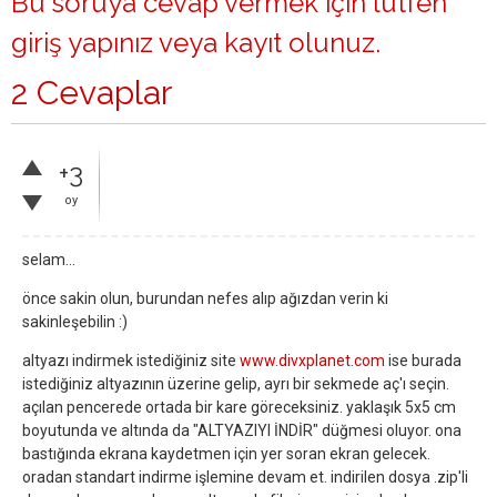
Bu soruya cevap vermek için lütfen
giriş yapınız
veya
kayıt olunuz
.
2 Cevaplar
+3
oy
selam...
önce sakin olun, burundan nefes alıp ağızdan verin ki
sakinleşebilin :)
altyazı indirmek istediğiniz site
www.divxplanet.com
ise burada
istediğiniz altyazının üzerine gelip, ayrı bir sekmede aç'ı seçin.
açılan pencerede ortada bir kare göreceksiniz. yaklaşık 5x5 cm
boyutunda ve altında da "ALTYAZIYI İNDİR" düğmesi oluyor. ona
bastığında ekrana kaydetmen için yer soran ekran gelecek.
oradan standart indirme işlemine devam et. indirilen dosya .zip'li