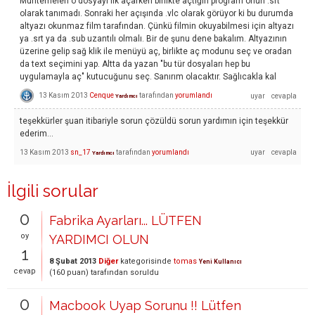
Muhtemelen o dosyayı ilk açarken birlikte açtığın program onun .srt
olarak tanımadı. Sonraki her açışında .vlc olarak görüyor ki bu durumda
altyazı okunmaz film tarafından. Çünkü filmin okuyabilmesi için altyazı
ya .srt ya da .sub uzantılı olmalı. Bir de şunu dene bakalım. Altyazının
üzerine gelip sağ klik ile menüyü aç, birlikte aç modunu seç ve oradan
da text seçimini yap. Altta da yazan "bu tür dosyaları hep bu
uygulamayla aç" kutucuğunu seç. Sanırım olacaktır. Sağlıcakla kal
13 Kasım 2013
Cenque
tarafından
yorumlandı
Yardımcı
teşekkürler şuan itibariyle sorun çözüldü sorun yardımın için teşekkür
ederim...
13 Kasım 2013
sn_17
tarafından
yorumlandı
Yardımcı
İlgili sorular
0
Fabrika Ayarları... LÜTFEN
oy
YARDIMCI OLUN
1
8 Şubat 2013
Diğer
kategorisinde
tomas
Yeni Kullanıcı
cevap
(
160
puan)
tarafından
soruldu
0
Macbook Uyap Sorunu !! Lütfen