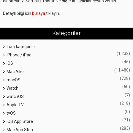
alabilirsiniz. Sorunuzu sorun ve diğer kullanıcılar cevap versin.
Detaylı bilgi için
buraya
tıklayın.
Kategoriler
Tüm kategoriler
(1,232)
iPhone / iPad
(46)
iOS
(11,480)
Mac Ailesi
(728)
macOS
(60)
Watch
(7)
watchOS
(218)
Apple TV
(0)
tvOS
(71)
iOS App Store
(283)
Mac App Store