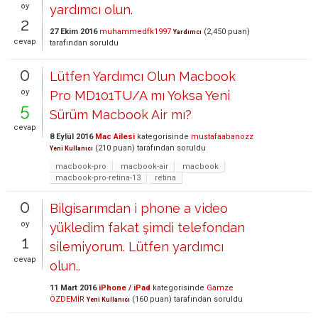
oy
yardımcı olun.
2
27 Ekim 2016
muhammedfk1997
(
2,450
puan)
Yardımcı
cevap
tarafından
soruldu
0
Lütfen Yardımcı Olun Macbook
oy
Pro MD101TU/A mı Yoksa Yeni
5
Sürüm Macbook Air mı?
cevap
8 Eylül 2016
Mac Ailesi
kategorisinde
mustafaabanozz
(
210
puan)
tarafından
soruldu
Yeni Kullanıcı
macbook-pro
macbook-air
macbook
macbook-pro-retina-13
retina
0
Bilgisarımdan i phone a video
oy
yükledim fakat şimdi telefondan
1
silemiyorum. Lütfen yardımcı
cevap
olun..
11 Mart 2016
iPhone / iPad
kategorisinde
Gamze
ÖZDEMİR
(
160
puan)
tarafından
soruldu
Yeni Kullanıcı