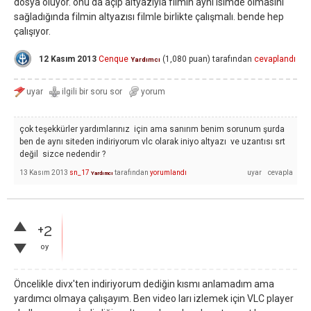
dosya oluyor. onu da açıp altyazıyla filmin aynı isimde olmasını
sağladığında filmin altyazısı filmle birlikte çalışmalı. bende hep
çalışıyor.
12 Kasım 2013
Cenque
(
1,080
puan)
tarafından
cevaplandı
Yardımcı
çok teşekkürler yardımlarınız için ama sanırım benim sorunum şurda
ben de aynı siteden indiriyorum vlc olarak iniyo altyazı ve uzantısı srt
değil sizce nedendir ?
13 Kasım 2013
sn_17
tarafından
yorumlandı
Yardımcı
+2
oy
Öncelikle divx'ten indiriyorum dediğin kısmı anlamadım ama
yardımcı olmaya çalışayım. Ben video ları izlemek için VLC player