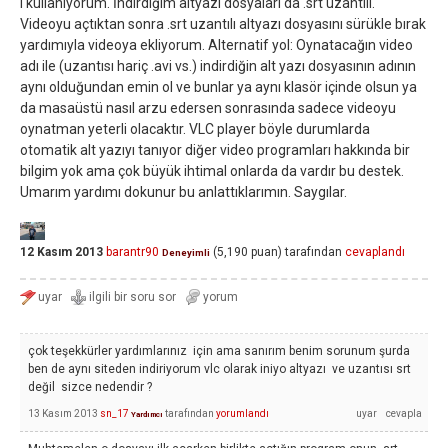
ı kullanıyorum. İndirdiğim altyazı dosyaları da .srt uzantılı.
Videoyu açtıktan sonra .srt uzantılı altyazı dosyasını sürükle bırak
yardımıyla videoya ekliyorum. Alternatif yol: Oynatacağın video
adı ile (uzantısı hariç .avi vs.) indirdiğin alt yazı dosyasının adının
aynı olduğundan emin ol ve bunlar ya aynı klasör içinde olsun ya
da masaüstü nasıl arzu edersen sonrasında sadece videoyu
oynatman yeterli olacaktır. VLC player böyle durumlarda
otomatik alt yazıyı tanıyor diğer video programları hakkında bir
bilgim yok ama çok büyük ihtimal onlarda da vardır bu destek.
Umarım yardımı dokunur bu anlattıklarımın. Saygılar.
12 Kasım 2013
barantr90
(
5,190
puan)
tarafından
cevaplandı
Deneyimli
çok teşekkürler yardımlarınız için ama sanırım benim sorunum şurda
ben de aynı siteden indiriyorum vlc olarak iniyo altyazı ve uzantısı srt
değil sizce nedendir ?
13 Kasım 2013
sn_17
tarafından
yorumlandı
Yardımcı