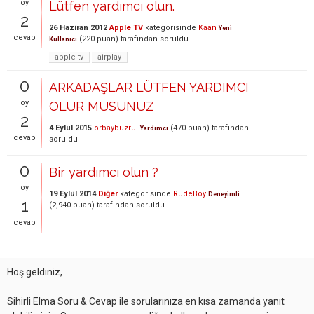
oy
Lütfen yardımcı olun.
2
26 Haziran 2012
Apple TV
kategorisinde
Kaan
Yeni
cevap
(
220
puan)
tarafından
soruldu
Kullanıcı
apple-tv
airplay
0
ARKADAŞLAR LÜTFEN YARDIMCI
oy
OLUR MUSUNUZ
2
4 Eylül 2015
orbaybuzrul
(
470
puan)
tarafından
Yardımcı
cevap
soruldu
0
Bir yardımcı olun ?
oy
19 Eylül 2014
Diğer
kategorisinde
RudeBoy
Deneyimli
1
(
2,940
puan)
tarafından
soruldu
cevap
Hoş geldiniz,
Sihirli Elma Soru & Cevap ile sorularınıza en kısa zamanda yanıt