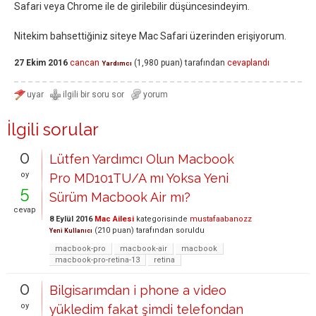
Safari veya Chrome ile de girilebilir düşüncesindeyim.
Nitekim bahsettiğiniz siteye Mac Safari üzerinden erişiyorum.
27 Ekim 2016
cancan
(
1,980
puan)
tarafından
cevaplandı
Yardımcı
İlgili sorular
0
Lütfen Yardımcı Olun Macbook
oy
Pro MD101TU/A mı Yoksa Yeni
5
Sürüm Macbook Air mı?
cevap
8 Eylül 2016
Mac Ailesi
kategorisinde
mustafaabanozz
(
210
puan)
tarafından
soruldu
Yeni Kullanıcı
macbook-pro
macbook-air
macbook
macbook-pro-retina-13
retina
0
Bilgisarımdan i phone a video
oy
yükledim fakat şimdi telefondan