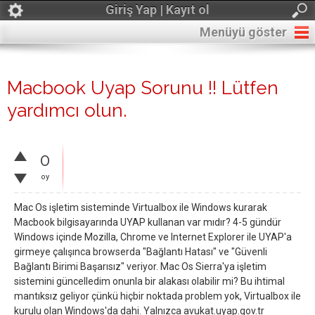
Giriş Yap | Kayıt ol
Menüyü göster
Macbook Uyap Sorunu !! Lütfen
yardımcı olun.
0
oy
Mac Os işletim sisteminde Virtualbox ile Windows kurarak
Macbook bilgisayarında UYAP kullanan var mıdır? 4-5 gündür
Windows içinde Mozilla, Chrome ve Internet Explorer ile UYAP'a
girmeye çalışınca browserda "Bağlantı Hatası" ve "Güvenli
Bağlantı Birimi Başarısız" veriyor. Mac Os Sierra'ya işletim
sistemini güncelledim onunla bir alakası olabilir mi? Bu ihtimal
mantıksız geliyor çünkü hiçbir noktada problem yok, Virtualbox ile
kurulu olan Windows'da dahi. Yalnızca avukat.uyap.gov.tr