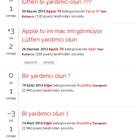
oy
lütfen bı yardımcı olun ???
1
20 Kasım 2013
Apple TV
kategorisinde
Faruk 41
Yeni
cevap
(
120
puan)
tarafından
soruldu
Kullanıcı
+3
Apple tv im mac imi görmüyor.
oy
Lütfen yardımcı olun.
2
26 Haziran 2012
Apple TV
kategorisinde
Kaan
Yeni
cevap
(
220
puan)
tarafından
soruldu
Kullanıcı
apple-tv
airplay
0
Bir yardımcı olun ?
oy
19 Eylül 2014
Diğer
kategorisinde
RudeBoy
Deneyimli
1
(
2,940
puan)
tarafından
soruldu
cevap
–3
Bi yardımcı olun :)
oy
14 Mart 2014
Diğer
kategorisinde
RudeBoy
Deneyimli
1
(
2,940
puan)
tarafından
soruldu
cevap