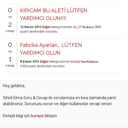
0
KIRICAM BU ALETİ LÜTFEN
oy
YARDIMCI OLUN!!!!
2
12 Kasım 2013
Diğer
kategorisinde
sn_17
(
820
Yardımcı
cevap
puan)
tarafından
soruldu
0
Fabrika Ayarları... LÜTFEN
oy
YARDIMCI OLUN
1
8 Şubat 2013
Diğer
kategorisinde
tomas
Yeni Kullanıcı
cevap
(
160
puan)
tarafından
soruldu
Hoş geldiniz,
Sihirli Elma Soru & Cevap ile sorularınıza en kısa zamanda yanıt
alabilirsiniz. Sorunuzu sorun ve diğer kullanıcılar cevap versin.
Detaylı bilgi için
buraya
tıklayın.