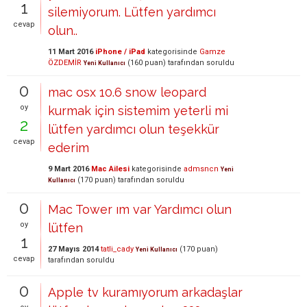
1
silemiyorum. Lütfen yardımcı
cevap
olun..
11 Mart 2016
iPhone / iPad
kategorisinde
Gamze
ÖZDEMİR
(
160
puan)
tarafından
soruldu
Yeni Kullanıcı
0
mac osx 10.6 snow leopard
oy
kurmak için sistemim yeterli mi
2
lütfen yardımcı olun teşekkür
cevap
ederim
9 Mart 2016
Mac Ailesi
kategorisinde
admsncn
Yeni
(
170
puan)
tarafından
soruldu
Kullanıcı
0
Mac Tower ım var Yardımcı olun
oy
lütfen
1
27 Mayıs 2014
tatli_cady
(
170
puan)
Yeni Kullanıcı
cevap
tarafından
soruldu
0
Apple tv kuramıyorum arkadaşlar