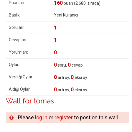
160
Puanları:
puan (
2,680
. sırada)
Başlık:
Yeni Kullanıcı
1
Soruları:
1
Cevapları:
0
Yorumları:
0
0
Oyları:
soru,
cevap
0
0
Verdiği Oylar:
artı oy,
eksi oy
0
0
Aldığı Oylar:
artı oy,
eksi oy
Wall for tomas
Please
log in
or
register
to post on this wall.