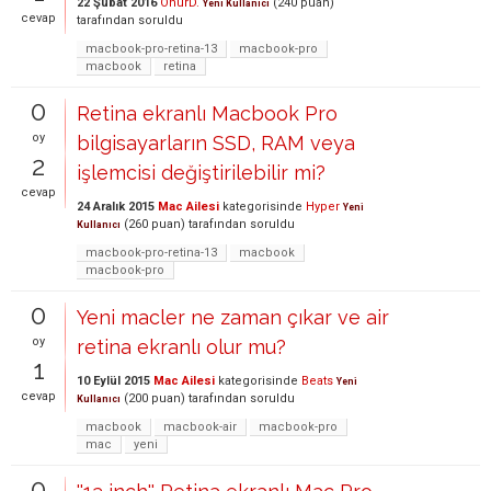
22 Şubat 2016
OnurD.
(
240
puan)
Yeni Kullanıcı
cevap
tarafından
soruldu
macbook-pro-retina-13
macbook-pro
macbook
retina
0
Retina ekranlı Macbook Pro
oy
bilgisayarların SSD, RAM veya
2
işlemcisi değiştirilebilir mi?
cevap
24 Aralık 2015
Mac Ailesi
kategorisinde
Hyper
Yeni
(
260
puan)
tarafından
soruldu
Kullanıcı
macbook-pro-retina-13
macbook
macbook-pro
0
Yeni macler ne zaman çıkar ve air
oy
retina ekranlı olur mu?
1
10 Eylül 2015
Mac Ailesi
kategorisinde
Beats
Yeni
cevap
(
200
puan)
tarafından
soruldu
Kullanıcı
macbook
macbook-air
macbook-pro
mac
yeni
0