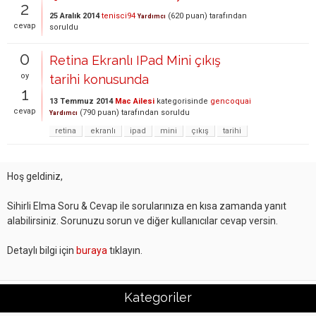
2
25 Aralık 2014
tenisci94
(
620
puan)
tarafından
Yardımcı
cevap
soruldu
0
Retina Ekranlı IPad Mini çıkış
oy
tarihi konusunda
1
13 Temmuz 2014
Mac Ailesi
kategorisinde
gencoquai
cevap
(
790
puan)
tarafından
soruldu
Yardımcı
retina
ekranlı
ipad
mini
çıkış
tarihi
Hoş geldiniz,
Sihirli Elma Soru & Cevap ile sorularınıza en kısa zamanda yanıt
alabilirsiniz. Sorunuzu sorun ve diğer kullanıcılar cevap versin.
Detaylı bilgi için
buraya
tıklayın.
Kategoriler