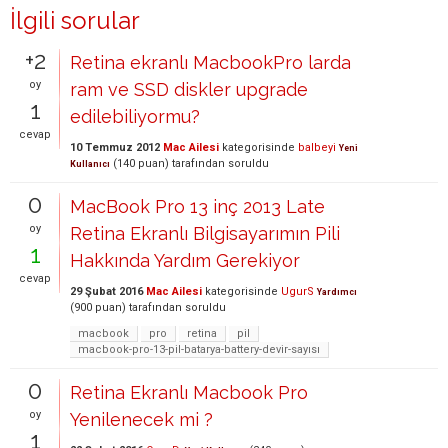
İlgili sorular
+2
Retina ekranlı MacbookPro larda
oy
ram ve SSD diskler upgrade
1
edilebiliyormu?
cevap
10 Temmuz 2012
Mac Ailesi
kategorisinde
balbeyi
Yeni
(
140
puan)
tarafından
soruldu
Kullanıcı
0
MacBook Pro 13 inç 2013 Late
oy
Retina Ekranlı Bilgisayarımın Pili
1
Hakkında Yardım Gerekiyor
cevap
29 Şubat 2016
Mac Ailesi
kategorisinde
UgurS
Yardımcı
(
900
puan)
tarafından
soruldu
macbook
pro
retina
pil
macbook-pro-13-pil-batarya-battery-devir-sayısı
0
Retina Ekranlı Macbook Pro
oy
Yenilenecek mi ?
1