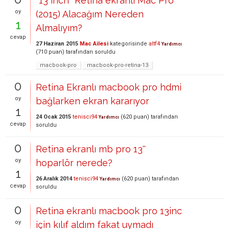
''13 inch'' Retina ekranlı Mac Pro
oy
(2015) Alacağım Nereden
1
Almalıyım?
cevap
27 Haziran 2015
Mac Ailesi
kategorisinde
altf4
Yardımcı
(
710
puan)
tarafından
soruldu
macbook-pro
macbook-pro-retina-13
0
Retina Ekranlı macbook pro hdmi
oy
bağlarken ekran kararıyor
1
24 Ocak 2015
tenisci94
(
620
puan)
tarafından
Yardımcı
cevap
soruldu
0
Retina ekranlı mb pro 13''
oy
hoparlör nerede?
1
26 Aralık 2014
tenisci94
(
620
puan)
tarafından
Yardımcı
cevap
soruldu
0
Retina ekranlı macbook pro 13inc
oy
için kılıf aldım fakat uymadı