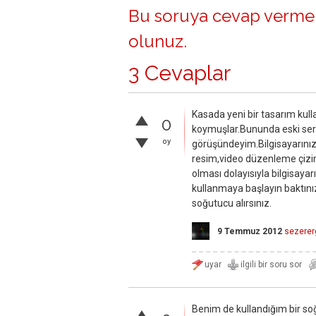
Bu soruya cevap vermek
olunuz
.
3 Cevaplar
Kasada yeni bir tasarım kullan
0
koymuşlar.Bununda eski seri
oy
görüşündeyim.Bilgisayarınızı
resim,video düzenleme çizim
olması dolayısıyla bilgisayarı
kullanmaya başlayın baktını
soğutucu alırsınız.
9 Temmuz 2012
sezerer
Benim de kullandığım bir soğ