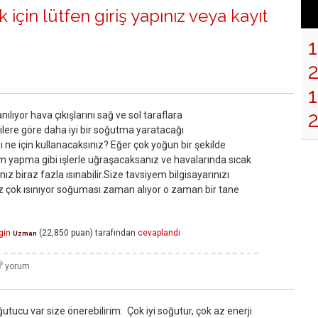
 için lütfen
giriş yapınız
veya
kayıt
1
ılıyor hava çıkışlarını sağ ve sol taraflara
lere göre daha iyi bir soğutma yaratacağı
 ne için kullanacaksınız? Eğer çok yoğun bir şekilde
 yapma gibi işlerle uğraşacaksanız ve havalarında sıcak
nız biraz fazla ısınabilir.Size tavsiyem bilgisayarınızı
z çok ısınıyor soğuması zaman alıyor o zaman bir tane
gin
(
22,850
puan)
tarafından
cevaplandı
Uzman
utucu var size önerebilirim: Çok iyi soğutur, çok az enerji