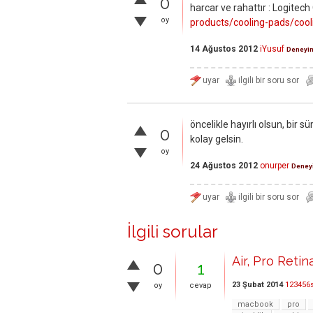
0
harcar ve rahattır : Logitec
oy
products/cooling-pads/coo
14 Ağustos 2012
iYusuf
Deneyim
öncelikle hayırlı olsun, bir 
0
kolay gelsin.
oy
24 Ağustos 2012
onurper
Deney
İlgili sorular
Air, Pro Retin
0
1
23 Şubat 2014
123456
oy
cevap
macbook
pro