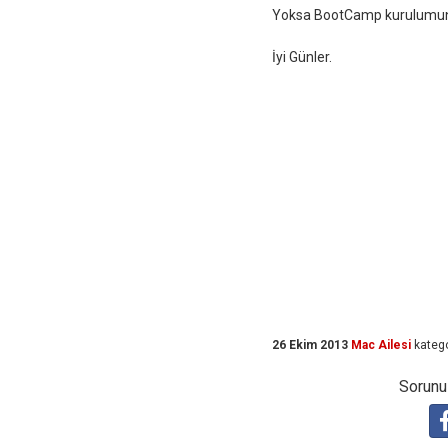
Yoksa BootCamp kurulumun
İyi Günler.
26 Ekim 2013
Mac Ailesi
katego
Sorunuz