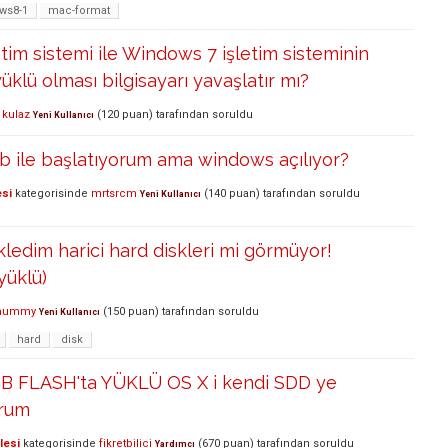
ws8-1
mac-format
etim sistemi ile Windows 7 işletim sisteminin
üklü olması bilgisayarı yavaşlatır mı?
 kulaz
(
120
puan)
tarafından
soruldu
Yeni Kullanıcı
b ile başlatıyorum ama windows açılıyor?
esi
kategorisinde
mrtsrcm
(
140
puan)
tarafından
soruldu
Yeni Kullanıcı
ledim harici hard diskleri mi görmüyor!
 yüklü)
mummy
(
150
puan)
tarafından
soruldu
Yeni Kullanıcı
hard
disk
B FLASH'ta YÜKLÜ OS X i kendi SDD ye
orum
lesi
kategorisinde
fikretbilici
(
670
puan)
tarafından
soruldu
Yardımcı