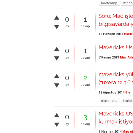
bootcamp
windo
Soru: Mac işl
0
1
bilgisayarda y
oy
cevap
12 Haziran 2014
haluk
Mavericks Us
0
1
7 Kasım 2013
Mac Ail
oy
cevap
mavericks yük
0
2
(tuxera 12.3.6
oy
cevap
12 Ağustos 2014
the
mavericks
harici
Mavericks US
0
3
kurmak istiy
oy
cevap
1 Haziran 2014
Mac Ai