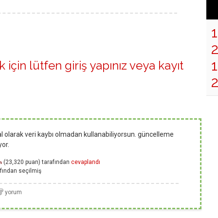
1
 için lütfen
giriş yapınız
veya
kayıt
 olarak veri kaybı olmadan kullanabiliyorsun. güncelleme
yor.
(
23,320
puan)
tarafından
cevaplandı
n
fından
seçilmiş