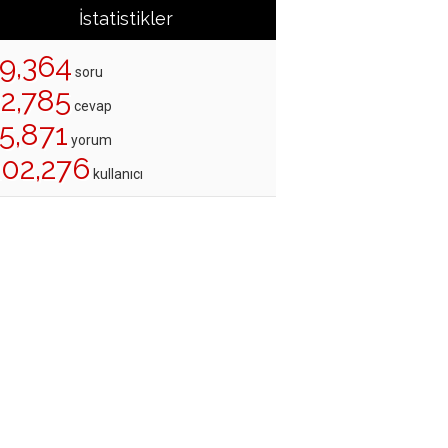
İstatistikler
19,364
soru
22,785
cevap
5,871
yorum
202,276
kullanıcı