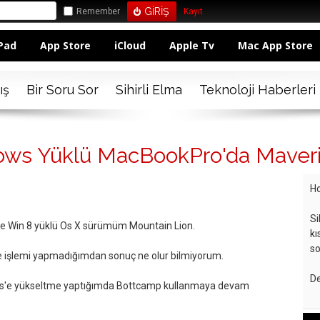
Remember
Kayıt
Pad
App Store
iCloud
Apple Tv
Mac App Store
ış
Bir Soru Sor
Sihirli Elma
Teknoloji Haberleri
ows Yüklü MacBookPro'da Maver
Ho
Si
e Win 8 yüklü Os X sürümüm Mountain Lion.
kı
so
e işlemi yapmadığımdan sonuç ne olur bilmiyorum.
De
s'e yükseltme yaptığımda Bottcamp kullanmaya devam