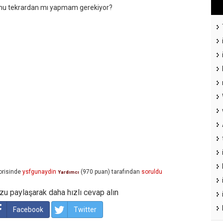
u tekrardan mı yapmam gerekiyor?
risinde
ysfgunaydin
(
970
puan)
tarafından
soruldu
Yardımcı
u paylaşarak daha hızlı cevap alın
Facebook
Twitter