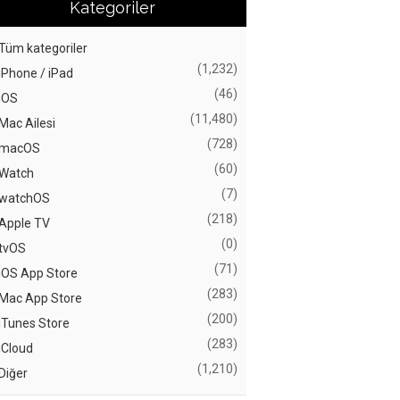
Kategoriler
Tüm kategoriler
(1,232)
iPhone / iPad
(46)
iOS
(11,480)
Mac Ailesi
(728)
macOS
(60)
Watch
(7)
watchOS
(218)
Apple TV
(0)
tvOS
(71)
iOS App Store
(283)
Mac App Store
(200)
iTunes Store
(283)
iCloud
(1,210)
Diğer