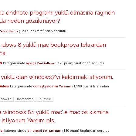
a endnote programı yüklü olmasına rağmen
sda neden gözükmüyor?
(
120
puan)
tarafından
soruldu
Yeni Kullanıcı
ndows 8 yüklü mac bookproya tekrardan
ma
S
kategorisinde
aykuts
(
120
puan)
tarafından
soruldu
Yeni Kullanıcı
yüklü olan windows7'yi kaldırmak istiyorum.
Ailesi
kategorisinde
cuneyt.yalcinlar
(
1,130
puan)
tarafından
Yardımcı
ndows7
bootcamp
silmek
e windows 8.1 yüklü mac' e mac os kısmına
istiyorum. Yardım pls.
si
kategorisinde
enistasci
(
130
puan)
tarafından
soruldu
Yeni Kullanıcı