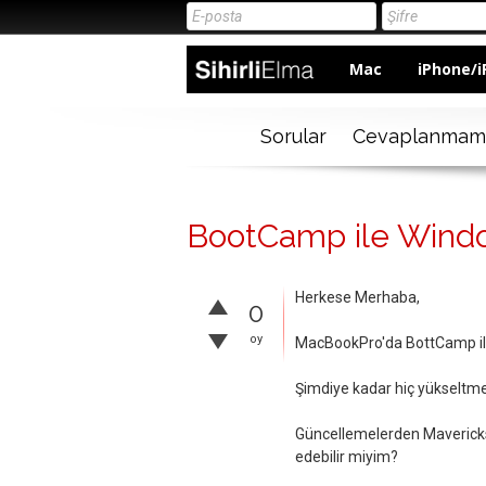
Mac
iPhone/i
Sorular
Cevaplanmam
BootCamp ile Wind
Herkese Merhaba,
0
oy
MacBookPro'da BottCamp il
Şimdiye kadar hiç yükseltm
Güncellemelerden Maverick
edebilir miyim?