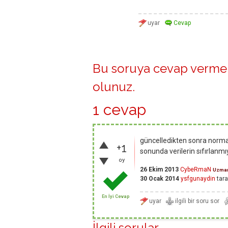
Bu soruya cevap vermek
olunuz
.
1 cevap
güncelledikten sonra normal
+1
sonunda verilerin sıfırlanmı
oy
26 Ekim 2013
CybeRmaN
Uzma
30 Ocak 2014
ysfgunaydin
tara
En İyi Cevap
İlgili sorular