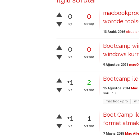
macbookprod
0
0
wordde tool
oy
cevap
13 Aralık 2016
cbusra
Bootcamp wi
0
0
windows kur
oy
cevap
9 Ağustos 2021
macO
Bootcamp ile 
+1
2
15 Ağustos 2014
Mac 
oy
cevap
soruldu
macbook-pro
wi
Boot Camp il
+1
1
format atmak 
oy
cevap
7 Mayıs 2015
Mac Aile