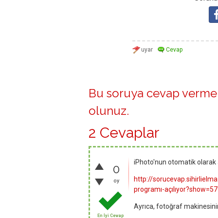
Bu soruya cevap vermek
olunuz
.
2 Cevaplar
iPhoto'nun otomatik olarak 
0
http://sorucevap.sihirlie
oy
programı-açılıyor?show=
Ayrıca, fotoğraf makinesini
En İyi Cevap