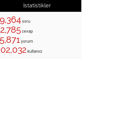
İstatistikler
19,364
soru
22,785
cevap
5,871
yorum
202,032
kullanıcı