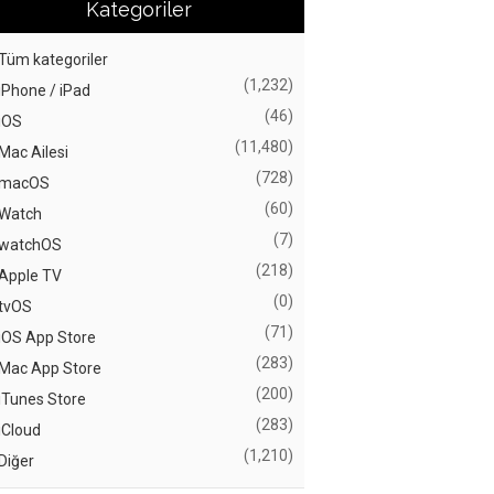
Kategoriler
Tüm kategoriler
(1,232)
iPhone / iPad
(46)
iOS
(11,480)
Mac Ailesi
(728)
macOS
(60)
Watch
(7)
watchOS
(218)
Apple TV
(0)
tvOS
(71)
iOS App Store
(283)
Mac App Store
(200)
iTunes Store
(283)
iCloud
(1,210)
Diğer