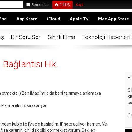
Remember
Kayıt
Pad
App Store
iCloud
Apple Tv
Mac App Store
ış
Bir Soru Sor
Sihirli Elma
Teknoloji Haberleri
Bağlantısı Hk.
Ho
Si
m etmekte :) Ben iMac'imi o da beni tanımaya anlamaya
kı
so
klarına elimiz kayabiliyor.
De
nden kablo ile iMac'e bağladım. iPhoto açılıyor hemen. Ve
za kartının içini disk gibi görmek istiyorum. Çekilen