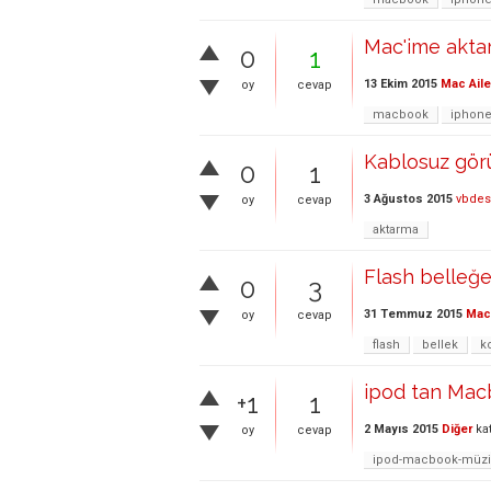
Mac'ime aktard
0
1
13 Ekim 2015
Mac Aile
oy
cevap
macbook
iphone
Kablosuz görü
0
1
3 Ağustos 2015
vbdes
oy
cevap
aktarma
Flash belleğe
0
3
31 Temmuz 2015
Mac 
oy
cevap
flash
bellek
k
ipod tan Macb
+1
1
2 Mayıs 2015
Diğer
ka
oy
cevap
ipod-macbook-müzi