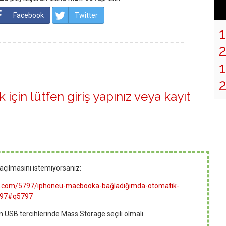
Facebook
Twitter
1
 için lütfen
giriş yapınız
veya
kayıt
açılmasını istemiyorsanız:
lma.com/5797/iphoneu-macbooka-bağladığımda-otomatik-
5797#q5797
n USB tercihlerinde Mass Storage seçili olmalı.