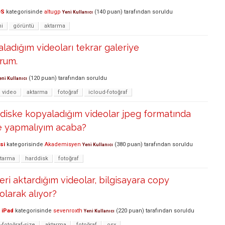
OS
kategorisinde
altugp
(
140
puan)
tarafından
soruldu
Yeni Kullanıcı
i
görüntü
aktarma
aladığım videoları tekrar galeriye
rum.
(
120
puan)
tarafından
soruldu
eni Kullanıcı
video
aktarma
fotoğraf
icloud-fotoğraf
diske kopyaladığım videolar jpeg formatında
Ne yapmalıyım acaba?
si
kategorisinde
Akademisyen
(
380
puan)
tarafından
soruldu
Yeni Kullanıcı
tarma
harddisk
fotoğraf
eri aktardığım videolar, bilgisayara copy
olarak alıyor?
 iPad
kategorisinde
sevenroxth
(
220
puan)
tarafından
soruldu
Yeni Kullanıcı
-fotoğraf-size
aktarma
fotoğraf
osx