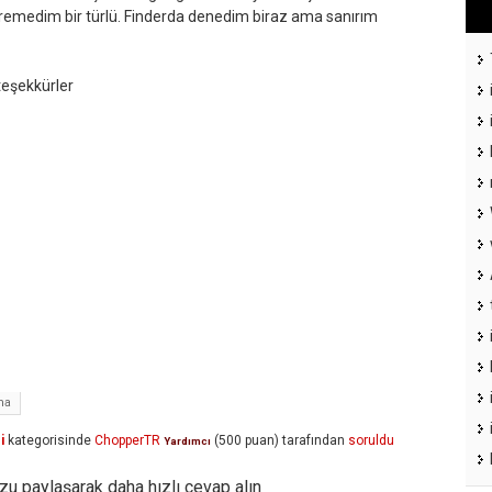
öremedim bir türlü. Finderda denedim biraz ama sanırım
teşekkürler
ma
i
kategorisinde
ChopperTR
(
500
puan)
tarafından
soruldu
Yardımcı
u paylaşarak daha hızlı cevap alın