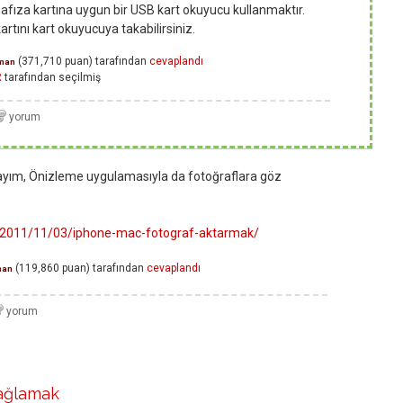
afıza kartına uygun bir USB kart okuyucu kullanmaktır.
rtını kart okuyucuya takabilirsiniz.
(
371,710
puan)
tarafından
cevaplandı
man
R
tarafından
seçilmiş
ayım, Önizleme uygulamasıyla da fotoğraflara göz
m/2011/11/03/iphone-mac-fotograf-aktarmak/
(
119,860
puan)
tarafından
cevaplandı
man
ağlamak