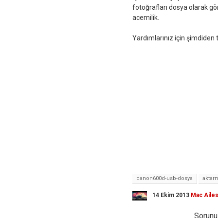
fotoğrafları dosya olarak g
acemilik.
Yardımlarınız için şimdiden 
canon600d-usb-dosya
aktar
14 Ekim 2013
Mac Ailes
Sorunuz