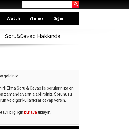
Watch
iTunes
Diğer
Soru&Cevap Hakkında
ş geldiniz,
hirli Elma Soru & Cevap ile sorularınıza en
sa zamanda yanıt alabilirsiniz. Sorunuzu
run ve diğer kullanıcılar cevap versin.
taylı bilgi için
buraya
tıklayın.