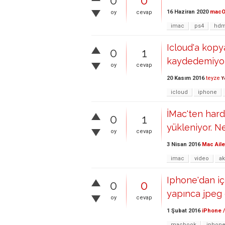
0
0
16 Haziran 2020
mac
oy
cevap
imac
ps4
hdm
Icloud'a kopy
0
1
kaydedemiyo
oy
cevap
20 Kasım 2016
teyze
Y
icloud
iphone
İMac'ten hard
0
1
yükleniyor. 
oy
cevap
3 Nisan 2016
Mac Aile
imac
video
ak
Iphone'dan iç
0
0
yapınca jpeg 
oy
cevap
1 Şubat 2016
iPhone /
macbook
iphone