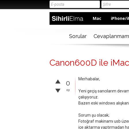
Mac
iPhone/i
Sorular
Cevaplanmam
Canon600D ile iMac 
Merhabalar,
0
oy
Yeni geçiş sancılarım deva
çalışıyoruz.
Bazen eski windows alışkanlı
Sorum şu olacak;
Fotoğraf makinamı usb üzeri
içe aktarma yaptırmadan hafı