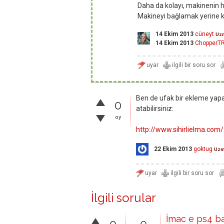
Daha da kolayı, makinenin h
Makineyi bağlamak yerine ka
14 Ekim 2013
cüneyt
Uz
14 Ekim 2013
ChopperT
Ben de ufak bir ekleme yap
0
atabilirsiniz:
oy
http://www.sihirlielma.co
22 Ekim 2013
goktug
Uz
İlgili sorular
İmac e ps4 b