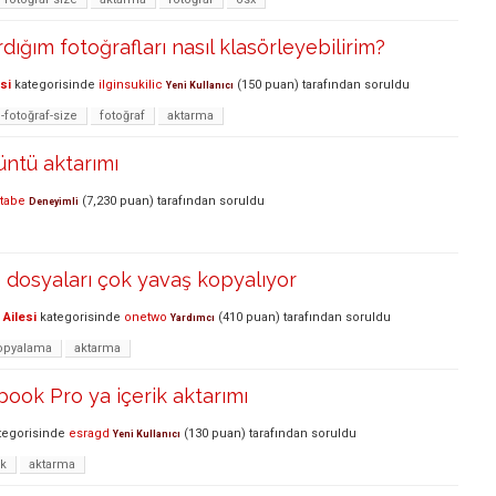
ığım fotoğrafları nasıl klasörleyebilirim?
si
kategorisinde
ilginsukilic
(
150
puan)
tarafından
soruldu
Yeni Kullanıcı
-fotoğraf-size
fotoğraf
aktarma
ntü aktarımı
tabe
(
7,230
puan)
tarafından
soruldu
Deneyimli
 dosyaları çok yavaş kopyalıyor
Ailesi
kategorisinde
onetwo
(
410
puan)
tarafından
soruldu
Yardımcı
opyalama
aktarma
ook Pro ya içerik aktarımı
tegorisinde
esragd
(
130
puan)
tarafından
soruldu
Yeni Kullanıcı
k
aktarma