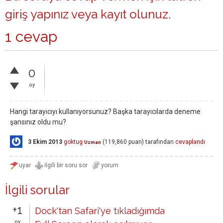
giriş yapınız
veya
kayıt olunuz
.
1 cevap
0
oy
Hangi tarayıcıyı kullanıyorsunuz? Başka tarayıcılarda deneme
şansınız oldu mu?
3 Ekim 2013
goktug
(
119,860
puan)
tarafından
cevaplandı
Uzman
İlgili sorular
+1
Dock'tan Safari'ye tıkladığımda
oy