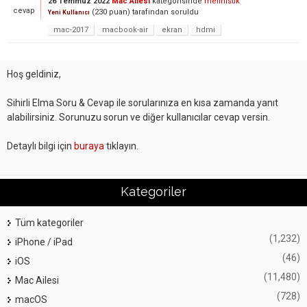
26 Temmuz 2022
Mac Ailesi
kategorisinde
melinistik
cevap
(
230
puan)
tarafından
soruldu
Yeni Kullanıcı
mac-2017
macbook-air
ekran
hdmi
Hoş geldiniz,
Sihirli Elma Soru & Cevap ile sorularınıza en kısa zamanda yanıt
alabilirsiniz. Sorunuzu sorun ve diğer kullanıcılar cevap versin.
Detaylı bilgi için
buraya
tıklayın.
Kategoriler
Tüm kategoriler
(1,232)
iPhone / iPad
(46)
iOS
(11,480)
Mac Ailesi
(728)
macOS