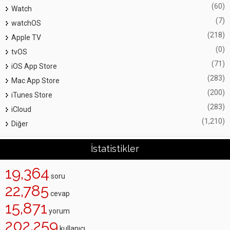
(60)
Watch
(7)
watchOS
(218)
Apple TV
(0)
tvOS
(71)
iOS App Store
(283)
Mac App Store
(200)
iTunes Store
(283)
iCloud
(1,210)
Diğer
İstatistikler
19,364
soru
22,785
cevap
15,871
yorum
202,259
kullanıcı