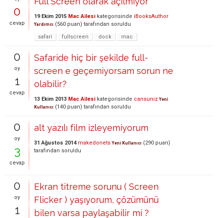
Full Screen olarak açılmıyor
0
19 Ekim 2015
Mac Ailesi
kategorisinde
iBooksAuthor
cevap
(
560
puan)
tarafından
soruldu
Yardımcı
safari
fullscreen
dock
mac
0
Safaride hiç bir şekilde full-
oy
screen e geçemiyorsam sorun ne
1
olabilir?
cevap
13 Ekim 2013
Mac Ailesi
kategorisinde
cansuniz
Yeni
(
140
puan)
tarafından
soruldu
Kullanıcı
0
alt yazılı film izleyemiyorum
oy
31 Ağustos 2014
makedonets
(
290
puan)
Yeni Kullanıcı
3
tarafından
soruldu
cevap
0
Ekran titreme sorunu ( Screen
oy
Flicker ) yaşıyorum, çözümünü
1
bilen varsa paylaşabilir mi ?