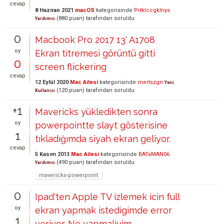
cevap
8 Haziran 2021
macOS
kategorisinde
Prtklccgklnys
(
880
puan)
tarafından
soruldu
Yardımcı
0
Macbook Pro 2017 13' A1708
oy
Ekran titremesi görüntü gitti
0
screen flickering
cevap
12 Eylül 2020
Mac Ailesi
kategorisinde
mertszgn
Yeni
(
120
puan)
tarafından
soruldu
Kullanıcı
+1
Mavericks yükledikten sonra
oy
powerpointte slayt gösterisine
1
tıkladığımda siyah ekran geliyor.
cevap
5 Kasım 2013
Mac Ailesi
kategorisinde
BATaMAN06
(
490
puan)
tarafından
soruldu
Yardımcı
mavericks-powerpoint
0
Ipad'ten Apple TV izlemek icin full
oy
ekran yapmak istedigimde error
1
veriyor. Ne yapmaliyim.