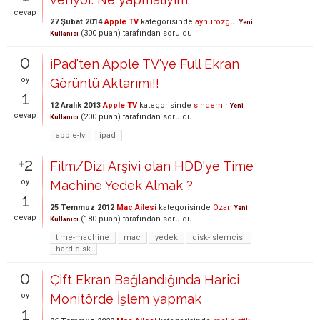
cevap
27 Şubat 2014
Apple TV
kategorisinde
aynurozgul
Yeni
(
300
puan)
tarafından
soruldu
Kullanıcı
0
iPad'ten Apple TV'ye Full Ekran
oy
Görüntü Aktarımı!!
1
12 Aralık 2013
Apple TV
kategorisinde
sindemir
Yeni
cevap
(
200
puan)
tarafından
soruldu
Kullanıcı
apple-tv
ipad
+2
Film/Dizi Arşivi olan HDD'ye Time
oy
Machine Yedek Almak ?
1
25 Temmuz 2012
Mac Ailesi
kategorisinde
Ozan
Yeni
cevap
(
180
puan)
tarafından
soruldu
Kullanıcı
time-machine
mac
yedek
disk-islemcisi
hard-disk
0
Çift Ekran Bağlandığında Harici
oy
Monitörde İşlem yapmak
1