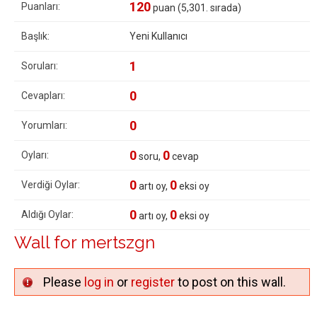
120
Puanları:
puan (
5,301
. sırada)
Başlık:
Yeni Kullanıcı
1
Soruları:
0
Cevapları:
0
Yorumları:
0
0
Oyları:
soru,
cevap
0
0
Verdiği Oylar:
artı oy,
eksi oy
0
0
Aldığı Oylar:
artı oy,
eksi oy
Wall for mertszgn
Please
log in
or
register
to post on this wall.