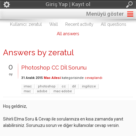
Giriş Yap | Kayıt ol
Menüyü göster
Kullanıcı: zeratul
Wall
Recent activity
All questions
All answers
Answers by zeratul
0
Photoshop CC Dİl Sorunu
oy
31 Aralık 2015
Mac Ailesi
kategorisinde
cevaplandı
imac
photoshop
cc
dil
ingilizce
mac
adobe
mac-adobe
Hoş geldiniz,
Sihirli Elma Soru & Cevap ile sorularınıza en kısa zamanda yanıt
alabilirsiniz. Sorunuzu sorun ve diğer kullanıcılar cevap versin.