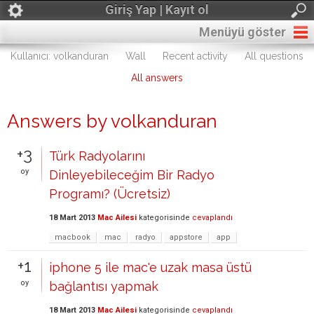
Giriş Yap | Kayıt ol
Menüyü göster
Kullanıcı: volkanduran
Wall
Recent activity
All questions
All answers
Answers by volkanduran
+3
Türk Radyolarını
oy
Dinleyebileceğim Bir Radyo
Programı? (Ücretsiz)
18 Mart 2013
Mac Ailesi
kategorisinde
cevaplandı
macbook
mac
radyo
appstore
app
+1
iphone 5 ile mac'e uzak masa üstü
oy
bağlantısı yapmak
18 Mart 2013
Mac Ailesi
kategorisinde
cevaplandı