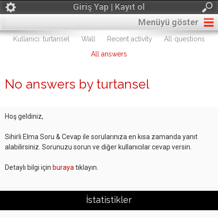
Giriş Yap | Kayıt ol
Menüyü göster
Kullanıcı: turtansel
Wall
Recent activity
All questions
All answers
No answers by turtansel
Hoş geldiniz,
Sihirli Elma Soru & Cevap ile sorularınıza en kısa zamanda yanıt
alabilirsiniz. Sorunuzu sorun ve diğer kullanıcılar cevap versin.
Detaylı bilgi için
buraya
tıklayın.
İstatistikler