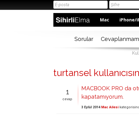
Mac
iPhone/i
Sorular
Cevaplanmam
Kul
turtansel kullanıcısın
MACBOOK PRO da otu
1
kapatamıyorum.
cevap
3 Eylül 2014
Mac Ailesi
kategorisin