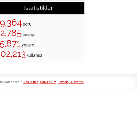
İstatistikler
19,364
soru
22,785
cevap
5,871
yorum
02,213
kullanıcı
hakları saklıdır
SihirliElma
SDN Forum
Teknoloji Haberleri