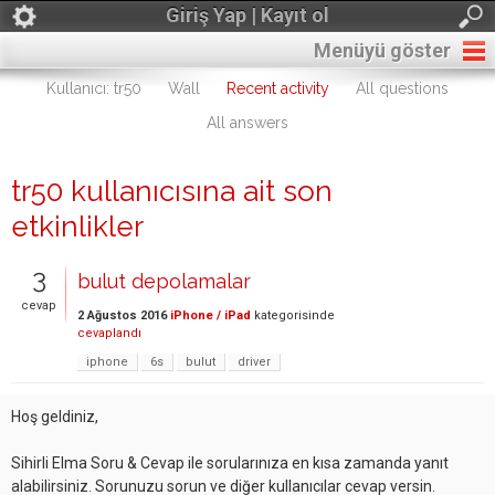
Giriş Yap | Kayıt ol
Menüyü göster
Kullanıcı: tr50
Wall
Recent activity
All questions
All answers
tr50 kullanıcısına ait son
etkinlikler
3
bulut depolamalar
cevap
2 Ağustos 2016
iPhone / iPad
kategorisinde
cevaplandı
iphone
6s
bulut
driver
Hoş geldiniz,
Sihirli Elma Soru & Cevap ile sorularınıza en kısa zamanda yanıt
alabilirsiniz. Sorunuzu sorun ve diğer kullanıcılar cevap versin.