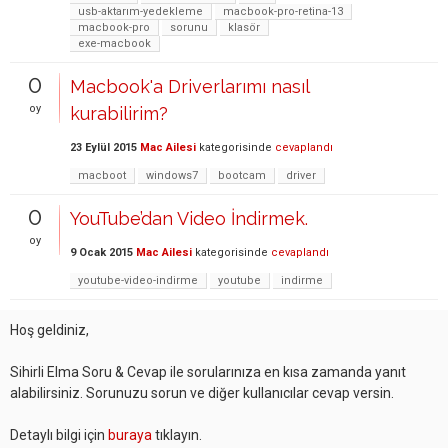
usb-aktarım-yedekleme
macbook-pro-retina-13
macbook-pro
sorunu
klasör
exe-macbook
0
Macbook'a Driverlarımı nasıl
oy
kurabilirim?
23 Eylül 2015
Mac Ailesi
kategorisinde
cevaplandı
macboot
windows7
bootcam
driver
0
YouTube’dan Video İndirmek.
oy
9 Ocak 2015
Mac Ailesi
kategorisinde
cevaplandı
youtube-video-indirme
youtube
indirme
Hoş geldiniz,
Sihirli Elma Soru & Cevap ile sorularınıza en kısa zamanda yanıt
alabilirsiniz. Sorunuzu sorun ve diğer kullanıcılar cevap versin.
Detaylı bilgi için
buraya
tıklayın.