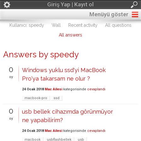
Giriş Yap | Kayıt ol
Menüyü göster
Kullanıcı: speedy
Wall
Recent activity
All questions
All answers
Answers by speedy
0
Windows yuklu ssd'yi MacBook
oy
Pro'ya takarsam ne olur ?
24 Ocak 2018
Mac Ailesi
kategorisinde
cevaplandı
macbook-pro
ssd
0
usb bellek cihazımda görünmüyor
oy
ne yapabilirim?
24 Ocak 2018
Mac Ailesi
kategorisinde
cevaplandı
macbook
usbflashbellek
usb