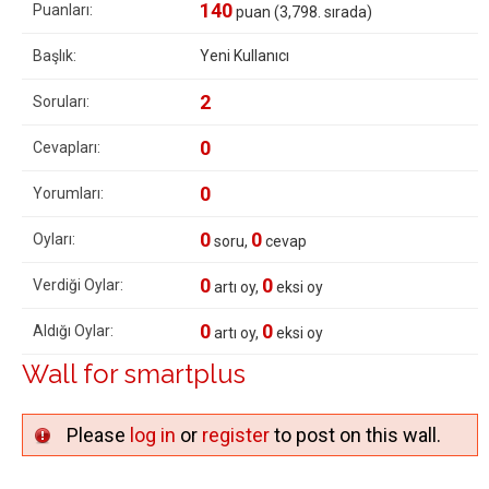
140
Puanları:
puan (
3,798
. sırada)
Başlık:
Yeni Kullanıcı
2
Soruları:
0
Cevapları:
0
Yorumları:
0
0
Oyları:
soru,
cevap
0
0
Verdiği Oylar:
artı oy,
eksi oy
0
0
Aldığı Oylar:
artı oy,
eksi oy
Wall for smartplus
Please
log in
or
register
to post on this wall.