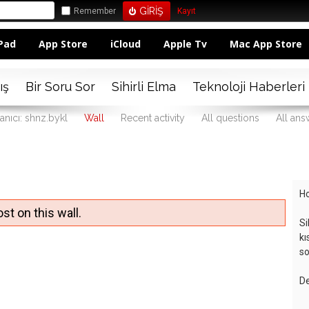
Remember
Kayıt
Pad
App Store
iCloud
Apple Tv
Mac App Store
ış
Bir Soru Sor
Sihirli Elma
Teknoloji Haberleri
anıcı: shnz.bykl
Wall
Recent activity
All questions
All ans
Ho
st on this wall.
Si
kı
so
De