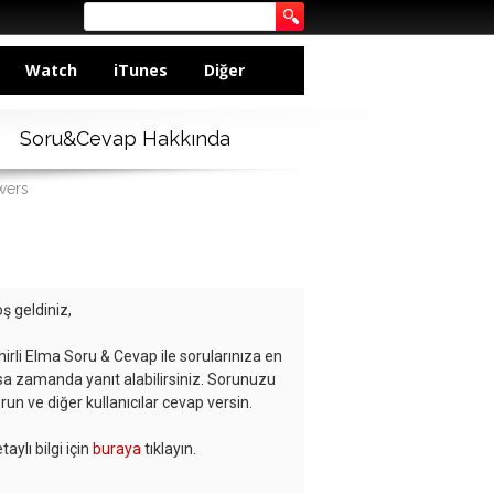
Watch
iTunes
Diğer
Soru&Cevap Hakkında
wers
ş geldiniz,
hirli Elma Soru & Cevap ile sorularınıza en
sa zamanda yanıt alabilirsiniz. Sorunuzu
run ve diğer kullanıcılar cevap versin.
taylı bilgi için
buraya
tıklayın.