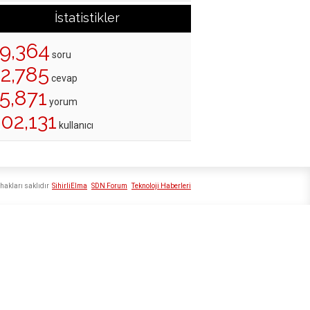
İstatistikler
19,364
soru
22,785
cevap
5,871
yorum
02,131
kullanıcı
hakları saklıdır
SihirliElma
SDN Forum
Teknoloji Haberleri