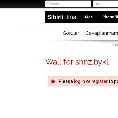
Mac
iPhone/i
Sorular
Cevaplanmam
Kull
Wall for shnz.bykl
Please
log in
or
register
to po