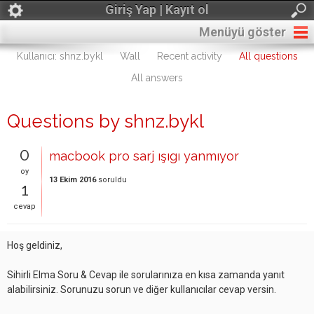
Giriş Yap | Kayıt ol
Menüyü göster
Kullanıcı: shnz.bykl
Wall
Recent activity
All questions
All answers
Questions by shnz.bykl
0
macbook pro sarj ışıgı yanmıyor
oy
13 Ekim 2016
soruldu
1
cevap
Hoş geldiniz,
Sihirli Elma Soru & Cevap ile sorularınıza en kısa zamanda yanıt
alabilirsiniz. Sorunuzu sorun ve diğer kullanıcılar cevap versin.