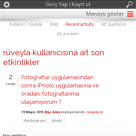
Giriş Yap | Kayıt ol
Menüyü göster
Kullanıcı: rüveyla
Wall
Recent activity
All questions
All answers
rüveyla kullanıcısına ait son
etkinlikler
2
Fotoğraflar uygulamasından
cevap
sonra iPhoto uygulamasına ve
oradaki fotoğraflarıma
ulaşamıyorum ?
19 Mayıs 2015
Mac Ailesi
kategorisinde
cevaplandı
macbook-pro
iphoto
Hoş geldiniz,