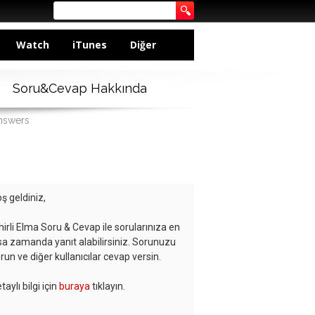
Watch
iTunes
Diğer
Soru&Cevap Hakkında
answers
ş geldiniz,
hirli Elma Soru & Cevap ile sorularınıza en
sa zamanda yanıt alabilirsiniz. Sorunuzu
run ve diğer kullanıcılar cevap versin.
taylı bilgi için
buraya
tıklayın.