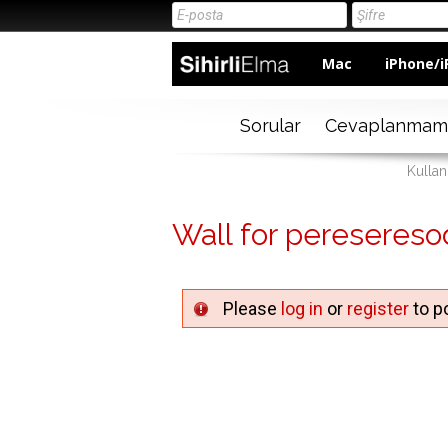
Mac
iPhone/i
Sorular
Cevaplanmam
Kullan
Wall for pereseresod
Please
log in
or
register
to po