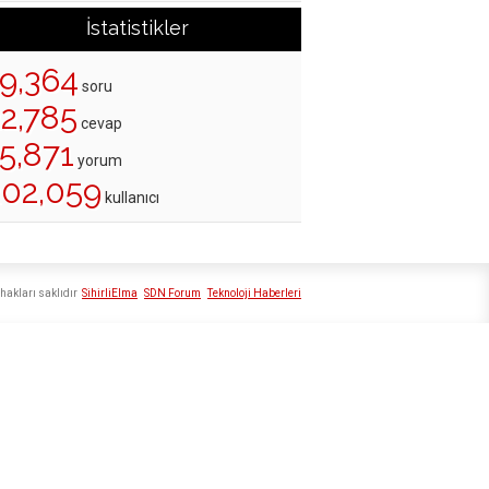
İstatistikler
19,364
soru
22,785
cevap
5,871
yorum
202,059
kullanıcı
hakları saklıdır
SihirliElma
SDN Forum
Teknoloji Haberleri