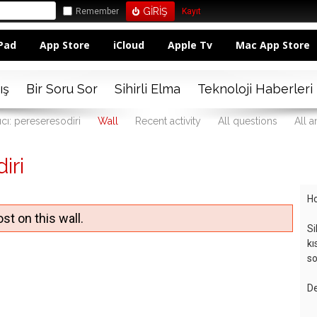
Remember
Kayıt
Pad
App Store
iCloud
Apple Tv
Mac App Store
ış
Bir Soru Sor
Sihirli Elma
Teknoloji Haberleri
ıcı: pereseresodiri
Wall
Recent activity
All questions
All 
iri
Ho
st on this wall.
Si
kı
so
De