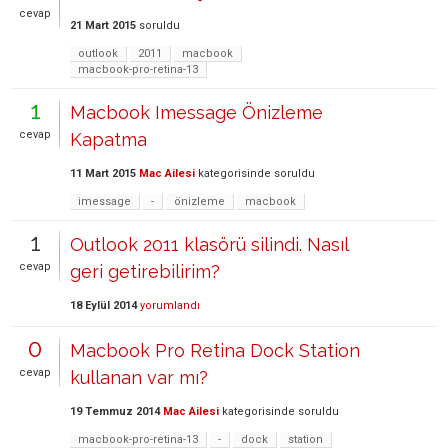
cevap
21 Mart 2015
soruldu
outlook
2011
macbook
macbook-pro-retina-13
1
Macbook Imessage Önizleme
cevap
Kapatma
11 Mart 2015
Mac Ailesi
kategorisinde
soruldu
imessage
-
önizleme
macbook
1
Outlook 2011 klasörü silindi. Nasıl
cevap
geri getirebilirim?
18 Eylül 2014
yorumlandı
0
Macbook Pro Retina Dock Station
cevap
kullanan var mı?
19 Temmuz 2014
Mac Ailesi
kategorisinde
soruldu
macbook-pro-retina-13
-
dock
station