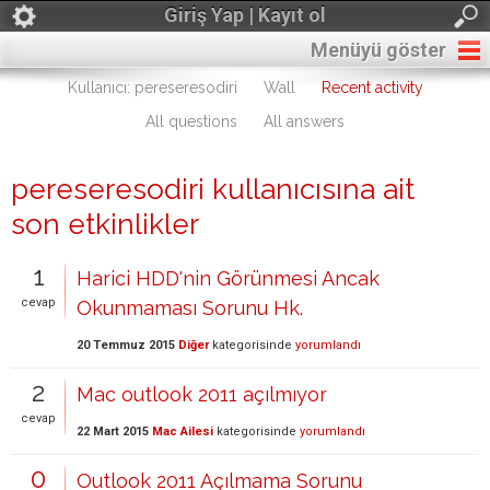
Giriş Yap | Kayıt ol
Menüyü göster
Kullanıcı: pereseresodiri
Wall
Recent activity
All questions
All answers
pereseresodiri kullanıcısına ait
son etkinlikler
1
Harici HDD'nin Görünmesi Ancak
cevap
Okunmaması Sorunu Hk.
20 Temmuz 2015
Diğer
kategorisinde
yorumlandı
2
Mac outlook 2011 açılmıyor
cevap
22 Mart 2015
Mac Ailesi
kategorisinde
yorumlandı
0
Outlook 2011 Açılmama Sorunu