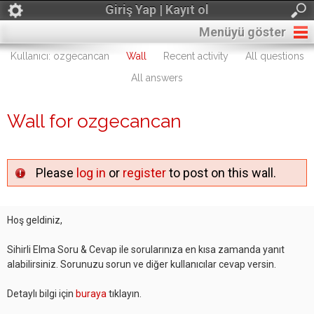
Giriş Yap | Kayıt ol
Menüyü göster
Kullanıcı: ozgecancan
Wall
Recent activity
All questions
All answers
Wall for ozgecancan
Please
log in
or
register
to post on this wall.
Hoş geldiniz,
Sihirli Elma Soru & Cevap ile sorularınıza en kısa zamanda yanıt
alabilirsiniz. Sorunuzu sorun ve diğer kullanıcılar cevap versin.
Detaylı bilgi için
buraya
tıklayın.