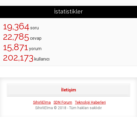
İstatistikler
19,364
soru
22,785
cevap
15,871
yorum
202,173
kullanıcı
İletişim
SihirliElma
SDN Forum
Teknoloji Haberleri
SihirliElma © 2018 - Tüm hakları saklıdır