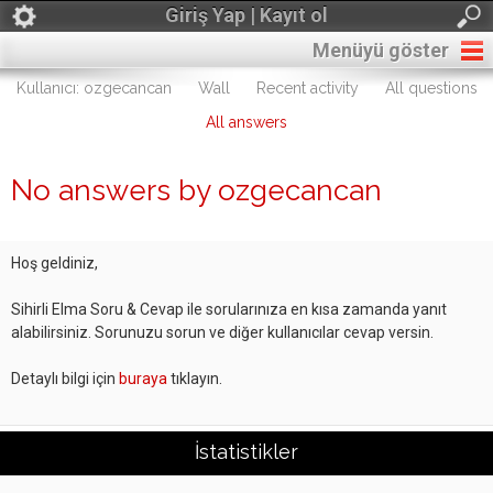
Giriş Yap | Kayıt ol
Menüyü göster
Kullanıcı: ozgecancan
Wall
Recent activity
All questions
All answers
No answers by ozgecancan
Hoş geldiniz,
Sihirli Elma Soru & Cevap ile sorularınıza en kısa zamanda yanıt
alabilirsiniz. Sorunuzu sorun ve diğer kullanıcılar cevap versin.
Detaylı bilgi için
buraya
tıklayın.
İstatistikler