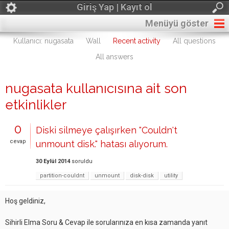
Giriş Yap | Kayıt ol
Menüyü göster
Kullanıcı: nugasata
Wall
Recent activity
All questions
All answers
nugasata kullanıcısına ait son
etkinlikler
0
Diski silmeye çalışırken "Couldn't
cevap
unmount disk." hatası alıyorum.
30 Eylül 2014
soruldu
partition-couldnt
unmount
disk-disk
utility
Hoş geldiniz,
Sihirli Elma Soru & Cevap ile sorularınıza en kısa zamanda yanıt