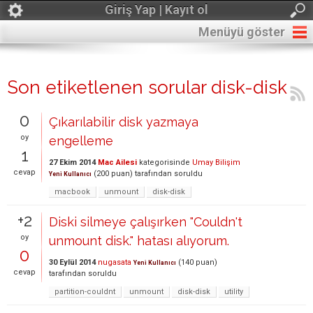
Giriş Yap | Kayıt ol
Menüyü göster
Son etiketlenen sorular disk-disk
0
Çıkarılabilir disk yazmaya
oy
engelleme
1
27 Ekim 2014
Mac Ailesi
kategorisinde
Umay Bilişim
cevap
(
200
puan)
tarafından
soruldu
Yeni Kullanıcı
macbook
unmount
disk-disk
+2
Diski silmeye çalışırken "Couldn't
oy
unmount disk." hatası alıyorum.
0
30 Eylül 2014
nugasata
(
140
puan)
Yeni Kullanıcı
cevap
tarafından
soruldu
partition-couldnt
unmount
disk-disk
utility