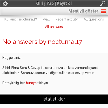
Giriş Yap | Kayıt ol
Menüyü göster
Kullanıcı: nocturnal17
Wall
Recent activity
All questions
All answers
No answers by nocturnal17
Hoş geldiniz,
Sihirli Elma Soru & Cevap ile sorularınıza en kısa zamanda yanıt
alabilirsiniz. Sorunuzu sorun ve diğer kullanıcılar cevap versin.
Detaylı bilgi için
buraya
tıklayın.
İstatistikler