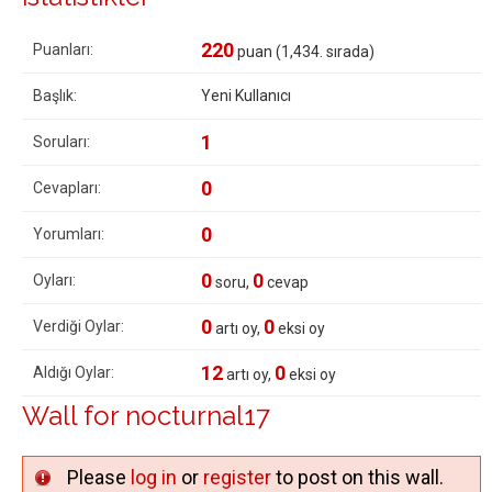
220
Puanları:
puan (
1,434
. sırada)
Başlık:
Yeni Kullanıcı
1
Soruları:
0
Cevapları:
0
Yorumları:
0
0
Oyları:
soru,
cevap
0
0
Verdiği Oylar:
artı oy,
eksi oy
12
0
Aldığı Oylar:
artı oy,
eksi oy
Wall for nocturnal17
Please
log in
or
register
to post on this wall.