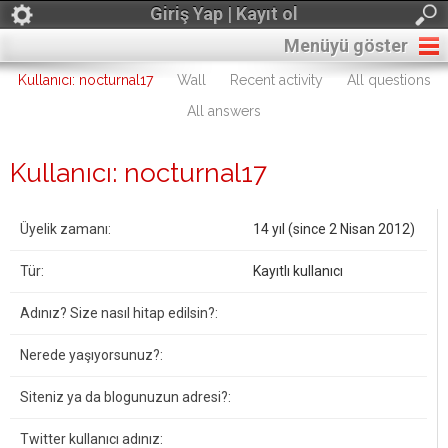
Giriş Yap | Kayıt ol
Menüyü göster
Kullanıcı: nocturnal17
Wall
Recent activity
All questions
All answers
Kullanıcı: nocturnal17
Üyelik zamanı:
14 yıl (since 2 Nisan 2012)
Tür:
Kayıtlı kullanıcı
Adınız? Size nasıl hitap edilsin?:
Nerede yaşıyorsunuz?:
Siteniz ya da blogunuzun adresi?:
Twitter kullanıcı adınız: