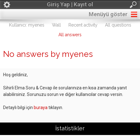
Giriş Yap | Kayıt ol
Menüyü göster
Kullanıcı: myenes
Wall
Recent activity
All questions
All answers
No answers by myenes
Hoş geldiniz,
Sihirli Elma Soru & Cevap ile sorularınıza en kısa zamanda yanıt
alabilirsiniz. Sorunuzu sorun ve diğer kullanıcılar cevap versin.
Detaylı bilgi için
buraya
tıklayın.
İstatistikler