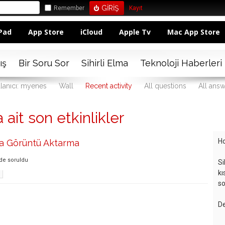
Remember
Kayıt
Pad
App Store
iCloud
Apple Tv
Mac App Store
ış
Bir Soru Sor
Sihirli Elma
Teknoloji Haberleri
lanıcı: myenes
Wall
Recent activity
All questions
All ans
ait son etkinlikler
Ho
a Görüntü Aktarma
nde
soruldu
Si
kı
so
De