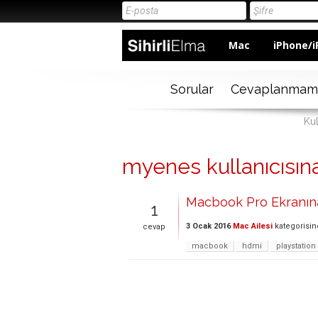
Mac
iPhone/i
Sorular
Cevaplanmam
Kul
myenes kullanıcısına 
Macbook Pro Ekranın
1
3 Ocak 2016
Mac Ailesi
kategorisi
cevap
macbook
hdmi
playstation