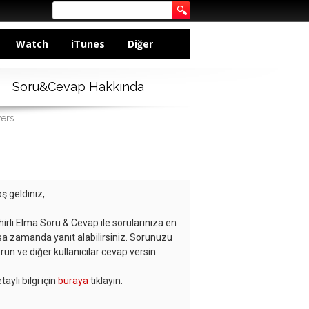
Watch
iTunes
Diğer
Soru&Cevap Hakkında
wers
ş geldiniz,
hirli Elma Soru & Cevap ile sorularınıza en
sa zamanda yanıt alabilirsiniz. Sorunuzu
run ve diğer kullanıcılar cevap versin.
taylı bilgi için
buraya
tıklayın.