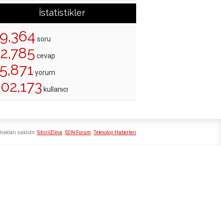
İstatistikler
19,364
soru
22,785
cevap
5,871
yorum
202,173
kullanıcı
hakları saklıdır
SihirliElma
SDN Forum
Teknoloji Haberleri