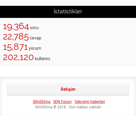
İstatistikler
19,364
soru
22,785
cevap
15,871
yorum
202,120
kullanıcı
İletişim
SihirliElma
SDN Forum
Teknoloji Haberleri
SihirliElma © 2018 - Tüm hakları saklıdır