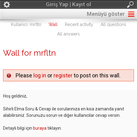
Giriş Yap | Kayıt ol
Menüyü göster
Kullanıcı: mrfltn
Wall
Recent activity
All questions
All answers
Wall for mrfltn
Please
log in
or
register
to post on this wall.
Hoş geldiniz,
Sihirli Elma Soru & Cevap ile sorularınıza en kısa zamanda yanıt
alabilirsiniz. Sorunuzu sorun ve diğer kullanıcılar cevap versin.
Detaylı bilgi için
buraya
tıklayın.